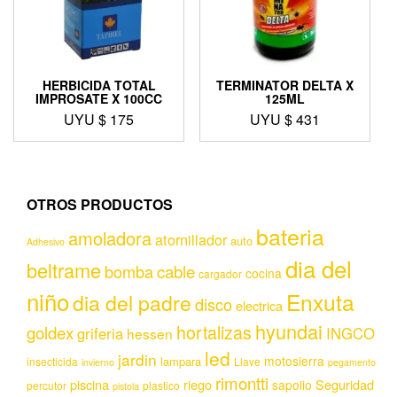
HERBICIDA TOTAL
TERMINATOR DELTA X
IMPROSATE X 100CC
125ML
UYU $
175
UYU $
431
OTROS PRODUCTOS
bateria
amoladora
atornillador
auto
Adhesivo
dia del
beltrame
bomba
cable
cocina
cargador
niño
Enxuta
dia del padre
disco
electrica
hyundai
hortalizas
goldex
griferia
INGCO
hessen
led
jardin
motosierra
lampara
insecticida
Llave
invierno
pegamento
rimontti
piscina
riego
Seguridad
sapolio
percutor
plastico
pistola