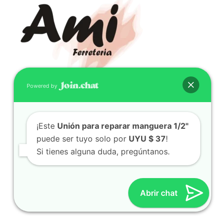
Powered by
CONTACTO
(598) 099 466 212
¡Este
Unión para reparar manguera 1/2"
correo@ferreami.com.uy
puede ser tuyo solo por
UYU $ 37
!
099 466 212
Si tienes alguna duda, pregúntanos.
Facebook
Instagram
Abrir chat
© 2021 – Ferretería AMI – Canelones, Uruguay | Creado
por
Twingo Sudaca
Viajar, Sudamérica en Auto