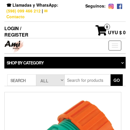
☎ Llamadas y WhatsApp:
Seguínos:
(598) 099 466 212
|
✉
Contacto
0
LOGIN /
UYU $ 0
REGISTER
Toggle
navigati
SHOP BY CATEGORY
GO
SEARCH