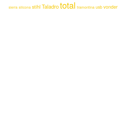
total
Taladro
stihl
vonder
usb
tramontina
sierra
silicona