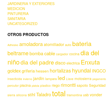
JARDINERIA Y EXTERIORES
MEDICION
PINTURERIA
SANITARIA
UNCATEGORIZED
OTROS PRODUCTOS
bateria
amoladora
atornillador
auto
Adhesivo
dia del
beltrame
bomba
cable
cocina
cargador
niño
Enxuta
dia del padre
disco
electrica
hyundai
hortalizas
goldex
griferia
INGCO
hessen
led
jardin
motosierra
lampara
insecticida
Llave
invierno
pegamento
rimontti
piscina
riego
Seguridad
sapolio
percutor
plastico
pistola
total
Taladro
stihl
vonder
usb
tramontina
sierra
silicona