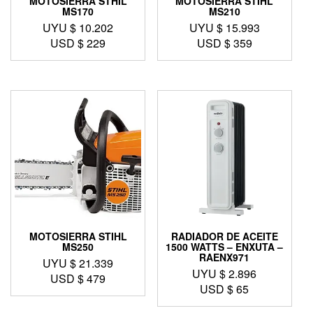
MOTOSIERRA STHIL
MOTOSIERRA STIHL
MS170
MS210
UYU $
10.202
UYU $
15.993
USD $
229
USD $
359
MOTOSIERRA STIHL
RADIADOR DE ACEITE
MS250
1500 WATTS – ENXUTA –
RAENX971
UYU $
21.339
UYU $
2.896
USD $
479
USD $
65