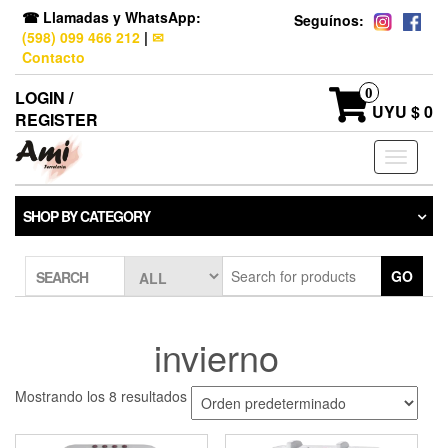
☎ Llamadas y WhatsApp:
Seguínos:
(598) 099 466 212
|
✉
Contacto
0
LOGIN /
UYU $ 0
REGISTER
Toggle
navigati
SHOP BY CATEGORY
GO
SEARCH
invierno
Mostrando los 8 resultados