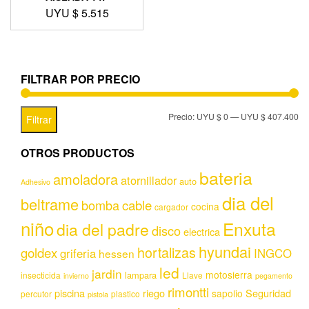
UYU $
5.515
FILTRAR POR PRECIO
Precio:
UYU $ 0
—
UYU $ 407.400
Filtrar
OTROS PRODUCTOS
bateria
amoladora
atornillador
auto
Adhesivo
dia del
beltrame
bomba
cable
cocina
cargador
niño
Enxuta
dia del padre
disco
electrica
hyundai
hortalizas
goldex
griferia
INGCO
hessen
led
jardin
motosierra
lampara
insecticida
Llave
invierno
pegamento
rimontti
piscina
riego
Seguridad
sapolio
percutor
plastico
pistola