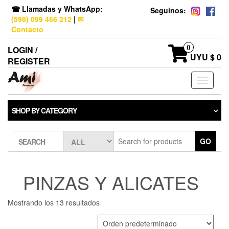
☎ Llamadas y WhatsApp:
Seguínos:
(598) 099 466 212
|
✉
Contacto
0
LOGIN /
UYU $ 0
REGISTER
Toggle
navigati
SHOP BY CATEGORY
GO
SEARCH
PINZAS Y ALICATES
Mostrando los 13 resultados