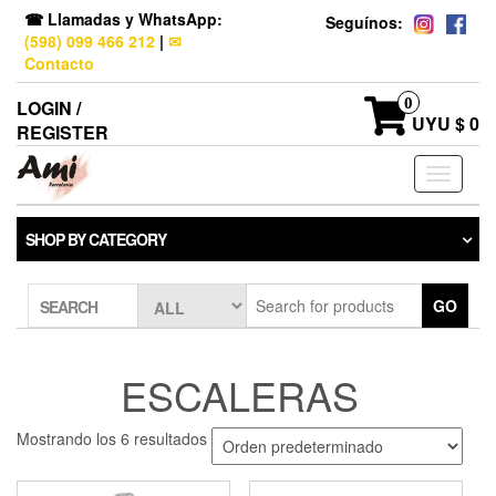
☎ Llamadas y WhatsApp:
Seguínos:
(598) 099 466 212
|
✉
Contacto
0
LOGIN /
UYU $ 0
REGISTER
Toggle
navigati
SHOP BY CATEGORY
GO
SEARCH
ESCALERAS
Mostrando los 6 resultados