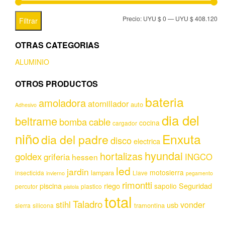
Precio:
UYU $ 0
—
UYU $ 408.120
Filtrar
OTRAS CATEGORIAS
ALUMINIO
OTROS PRODUCTOS
bateria
amoladora
atornillador
auto
Adhesivo
dia del
beltrame
bomba
cable
cocina
cargador
niño
Enxuta
dia del padre
disco
electrica
hyundai
hortalizas
goldex
griferia
INGCO
hessen
led
jardin
motosierra
lampara
insecticida
Llave
invierno
pegamento
rimontti
piscina
riego
Seguridad
sapolio
percutor
plastico
pistola
total
Taladro
stihl
vonder
usb
tramontina
sierra
silicona