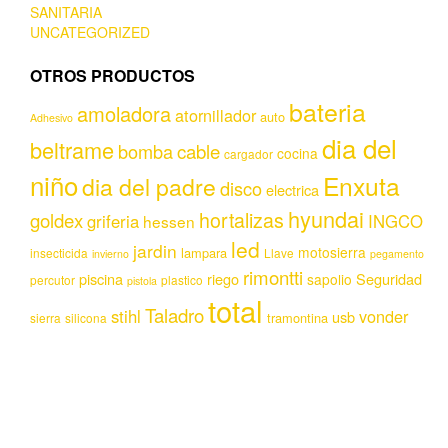
SANITARIA
UNCATEGORIZED
OTROS PRODUCTOS
bateria
amoladora
atornillador
auto
Adhesivo
dia del
beltrame
bomba
cable
cocina
cargador
niño
Enxuta
dia del padre
disco
electrica
hyundai
hortalizas
goldex
griferia
INGCO
hessen
led
jardin
motosierra
lampara
insecticida
Llave
invierno
pegamento
rimontti
piscina
riego
Seguridad
sapolio
percutor
plastico
pistola
total
Taladro
stihl
vonder
usb
tramontina
sierra
silicona