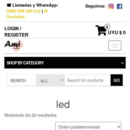
☎ Llamadas y WhatsApp:
Seguínos:
(598) 099 466 212
|
✉
Contacto
0
LOGIN /
UYU $ 0
REGISTER
Toggle
navigati
SHOP BY CATEGORY
GO
SEARCH
led
Mostrando los 22 resultados