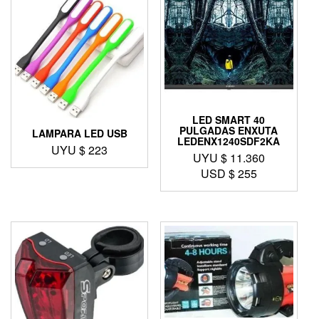
LED SMART 40
PULGADAS ENXUTA
LAMPARA LED USB
LEDENX1240SDF2KA
UYU $
223
UYU $
11.360
USD $
255