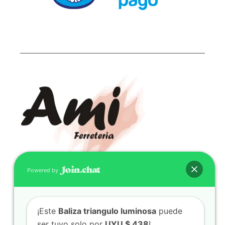
Powered by
CONTACTO
(598) 099 466 212
¡Este
Baliza triangulo luminosa
puede
correo@ferreami.com.uy
ser tuyo solo por
UYU $ 438
!