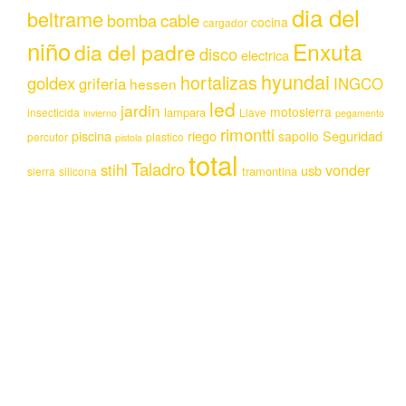
dia del
beltrame
bomba
cable
cocina
cargador
niño
Enxuta
dia del padre
disco
electrica
hyundai
hortalizas
goldex
griferia
INGCO
hessen
led
jardin
motosierra
lampara
insecticida
Llave
invierno
pegamento
rimontti
piscina
riego
Seguridad
sapolio
percutor
plastico
pistola
total
Taladro
stihl
vonder
usb
tramontina
sierra
silicona