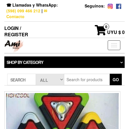
☎ Llamadas y WhatsApp:
Seguínos:
(598) 099 466 212
|
✉
Contacto
0
LOGIN /
UYU $ 0
REGISTER
Toggle
navigati
SHOP BY CATEGORY
GO
SEARCH