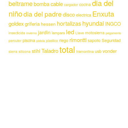
dia del
beltrame
bomba
cable
cocina
cargador
niño
Enxuta
dia del padre
disco
electrica
hyundai
hortalizas
goldex
griferia
INGCO
hessen
led
jardin
motosierra
lampara
insecticida
Llave
invierno
pegamento
rimontti
piscina
riego
Seguridad
sapolio
percutor
plastico
pistola
total
Taladro
stihl
vonder
usb
tramontina
sierra
silicona