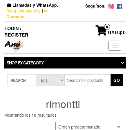
☎ Llamadas y WhatsApp:
Seguínos:
(598) 099 466 212
|
✉
Contacto
0
LOGIN /
UYU $ 0
REGISTER
Toggle
navigati
SHOP BY CATEGORY
GO
SEARCH
rimontti
Mostrando los 18 resultados