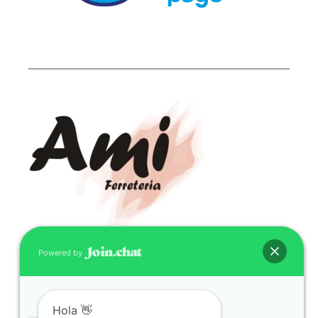
Powered by
CONTACTO
(598) 099 466 212
correo@ferreami.com.uy
Hola 👋