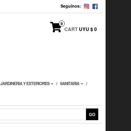
Seguínos:
0
CART
UYU $ 0
JARDINERIA Y EXTERIORES
SANITARIA
GO