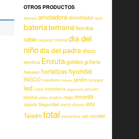
OTROS PRODUCTOS
amoladora
atornillador
auto
Adhesivo
bateria
beltrame
bomba
dia del
cable
cocina
cargador
niño
dia del padre
disco
Enxuta
goldex
griferia
electrica
hyundai
hortalizas
hessen
jardin
INGCO
lampara
insecticida
invierno
led
motosierra
Llave
percutor
pegamento
rimontti
piscina
riego
plastico
pistola
stihl
Seguridad
sapolio
sierra
silicona
total
Taladro
vonder
usb
tramontina