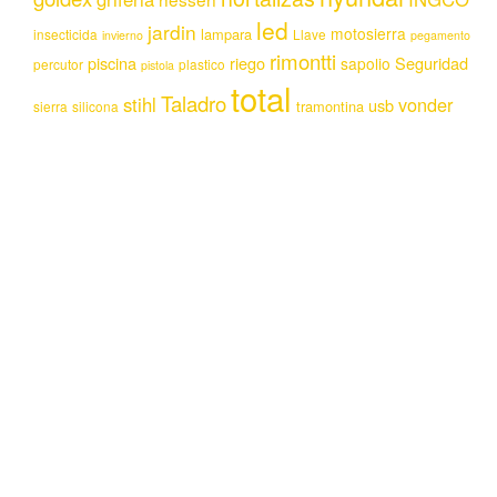
led
jardin
motosierra
lampara
insecticida
Llave
invierno
pegamento
rimontti
piscina
riego
Seguridad
sapolio
percutor
plastico
pistola
total
Taladro
stihl
vonder
usb
tramontina
sierra
silicona