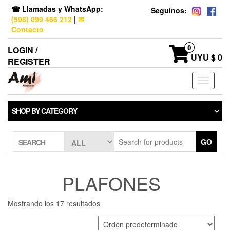
☎ Llamadas y WhatsApp:
Seguínos:
(598) 099 466 212
|
✉
Contacto
0
LOGIN /
UYU $ 0
REGISTER
Toggle
navigati
SHOP BY CATEGORY
GO
SEARCH
PLAFONES
Mostrando los 17 resultados