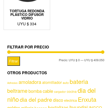
TORTUGA REDONDA
PLÁSTICO DIFUSOR
VIDRIO
UYU $
334
FILTRAR POR PRECIO
Precio:
UYU $ 0
—
UYU $ 409.050
Filtrar
OTROS PRODUCTOS
bateria
amoladora
atornillador
auto
Adhesivo
dia del
beltrame
bomba
cable
cocina
cargador
niño
Enxuta
dia del padre
disco
electrica
hyundai
hortalizas
goldex
griferia
INGCO
hessen