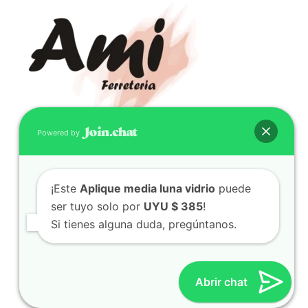
Powered by
CONTACTO
(598) 099 466 212
¡Este
Aplique media luna vidrio
puede
correo@ferreami.com.uy
ser tuyo solo por
UYU $ 385
!
099 466 212
Si tienes alguna duda, pregúntanos.
Facebook
Instagram
Abrir chat
© 2021 – Ferretería AMI – Canelones, Uruguay | Creado
por
Twingo Sudaca
Viajar, Sudamérica en Auto