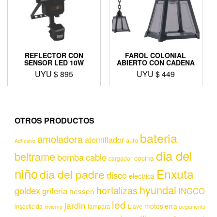
REFLECTOR CON
FAROL COLONIAL
SENSOR LED 10W
ABIERTO CON CADENA
UYU $
895
UYU $
449
OTROS PRODUCTOS
bateria
amoladora
atornillador
auto
Adhesivo
dia del
beltrame
bomba
cable
cocina
cargador
niño
Enxuta
dia del padre
disco
electrica
hyundai
hortalizas
goldex
griferia
INGCO
hessen
led
jardin
motosierra
lampara
insecticida
Llave
invierno
pegamento