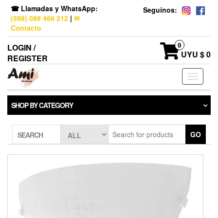
☎ Llamadas y WhatsApp:
Seguínos:
(598) 099 466 212
|
✉
Contacto
0
LOGIN /
UYU $ 0
REGISTER
Toggle
navigati
SHOP BY CATEGORY
GO
SEARCH