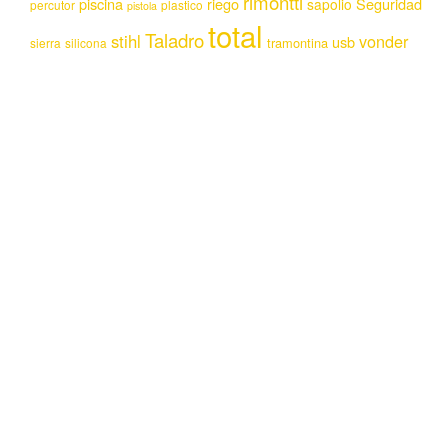
rimontti
piscina
riego
Seguridad
sapolio
percutor
plastico
pistola
total
Taladro
stihl
vonder
usb
tramontina
sierra
silicona