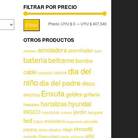
FILTRAR POR PRECIO
Precio:
UYU $ 0
—
UYU $ 407.540
Filtrar
OTROS PRODUCTOS
amoladora
atornillador
auto
Adhesivo
bateria
beltrame
bomba
dia del
cable
cocina
cargador
niño
dia del padre
disco
Enxuta
goldex
griferia
electrica
hyundai
hortalizas
hessen
jardin
INGCO
lampara
insecticida
invierno
led
motosierra
Llave
percutor
pegamento
rimontti
piscina
riego
plastico
pistola
stihl
Seguridad
sapolio
sierra
silicona