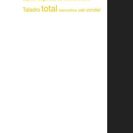
total
Taladro
vonder
usb
tramontina