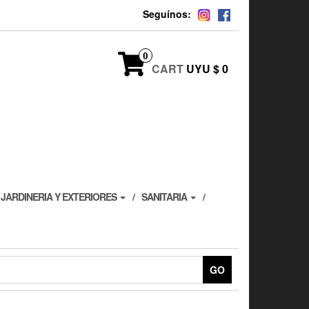
Seguínos:
0
CART
UYU $ 0
JARDINERIA Y EXTERIORES
SANITARIA
GO