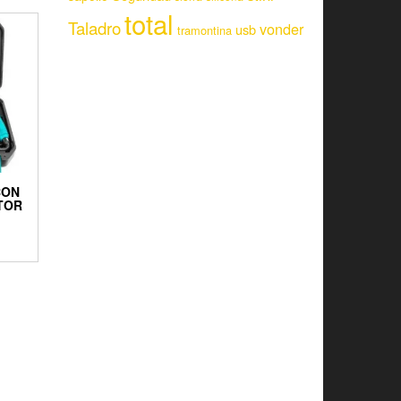
total
Taladro
vonder
usb
tramontina
CON
TOR