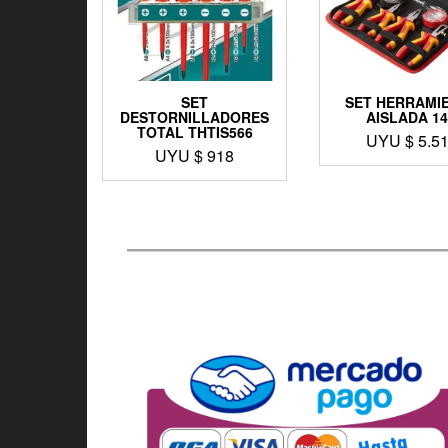
SET
SET HERRAMI
DESTORNILLADORES
AISLADA 1
TOTAL THTIS566
UYU $
5.5
UYU $
918