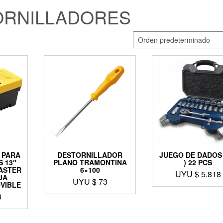
ORNILLADORES
 PARA
DESTORNILLADOR
JUEGO DE DADOS 
 13″
PLANO TRAMONTINA
) 22 PCS
ASTER
6×100
UYU $
5.818
JA
UYU $
73
VIBLE
8