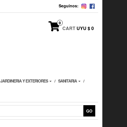
Seguínos:
0
CART
UYU $ 0
JARDINERIA Y EXTERIORES
SANITARIA
GO