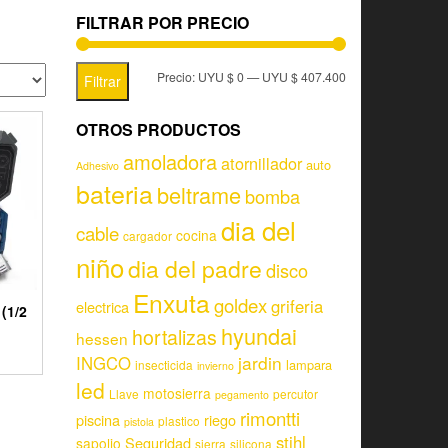
FILTRAR POR PRECIO
Precio:
UYU $ 0
—
UYU $ 407.400
Filtrar
OTROS PRODUCTOS
amoladora
atornillador
auto
Adhesivo
bateria
beltrame
bomba
dia del
cable
cocina
cargador
niño
dia del padre
disco
Enxuta
goldex
griferia
electrica
(1/2
hyundai
hortalizas
hessen
jardin
INGCO
lampara
insecticida
invierno
led
motosierra
Llave
percutor
pegamento
rimontti
piscina
riego
plastico
pistola
stihl
Seguridad
sapolio
sierra
silicona