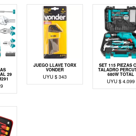
JUEGO LLAVE TORX
SET 115 PIEZAS 
TAS
VONDER
TALADRO PERCU
AL 29
680W TOTAL
UYU $
343
H291
UYU $
4.099
59