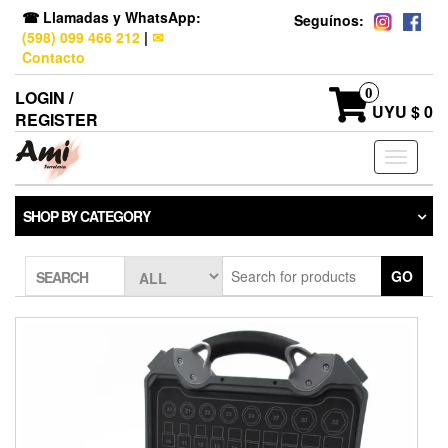
☎ Llamadas y WhatsApp:
Seguínos:
(598) 099 466 212
|
✉
Contacto
0
LOGIN /
UYU $ 0
REGISTER
Toggle
navigati
SHOP BY CATEGORY
GO
SEARCH