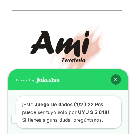
Powered by
CONTACTO
(598) 099 466 212
¡Este
Juego De dados (1/2 ) 22 Pcs
correo@ferreami.com.uy
puede ser tuyo solo por
UYU $ 5.818
!
099 466 212
Si tienes alguna duda, pregúntanos.
Facebook
Instagram