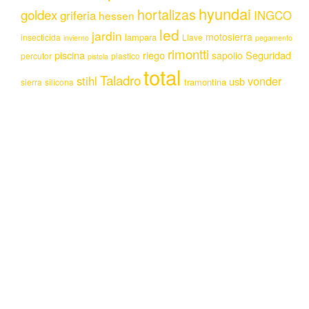
hyundai
hortalizas
goldex
griferia
INGCO
hessen
led
jardin
motosierra
lampara
insecticida
Llave
invierno
pegamento
rimontti
piscina
riego
Seguridad
sapolio
percutor
plastico
pistola
total
Taladro
stihl
vonder
usb
tramontina
sierra
silicona