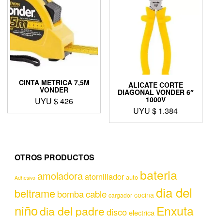
CINTA METRICA 7,5M
ALICATE CORTE
VONDER
DIAGONAL VONDER 6″
1000V
UYU $
426
UYU $
1.384
OTROS PRODUCTOS
bateria
amoladora
atornillador
auto
Adhesivo
dia del
beltrame
bomba
cable
cocina
cargador
niño
Enxuta
dia del padre
disco
electrica