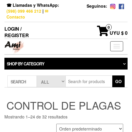
☎ Llamadas y WhatsApp:
Seguínos:
(598) 099 466 212
|
✉
Contacto
0
LOGIN /
UYU $ 0
REGISTER
Toggle
navigati
SHOP BY CATEGORY
GO
SEARCH
CONTROL DE PLAGAS
Mostrando 1–24 de 32 resultados