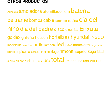
OTROS PRODUCTOS
bateria
amoladora
atornillador
auto
Adhesivo
dia del
beltrame
bomba
cable
cocina
cargador
niño
Enxuta
dia del padre
disco
electrica
hyundai
hortalizas
goldex
griferia
INGCO
hessen
led
jardin
motosierra
lampara
insecticida
Llave
invierno
pegamento
rimontti
piscina
riego
Seguridad
sapolio
percutor
plastico
pistola
total
Taladro
stihl
vonder
usb
tramontina
sierra
silicona