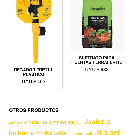
SUSTRATO PARA
HUERTAS TERRAFERTIL
UYU $
988
REGADOR PRETUL
PLASTICO
UYU $
403
OTROS PRODUCTOS
bateria
amoladora
atornillador
auto
Adhesivo
dia del
beltrame
bomba
cable
cocina
cargador