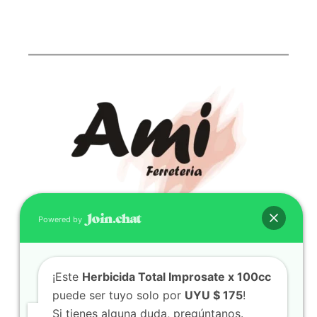
Powered by
CONTACTO
(598) 099 466 212
¡Este
Herbicida Total Improsate x 100cc
correo@ferreami.com.uy
puede ser tuyo solo por
UYU $ 175
!
099 466 212
Si tienes alguna duda, pregúntanos.