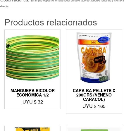
Su amplio espectro lo hace ideal en cero laboreo ,laboreo reducido y siembra
directa
Productos relacionados
MANGUERA BICOLOR
CARA-BA PELLETS X
ECONÓMICA 1/2
200GRS (VENENO
CARACOL)
UYU $
32
UYU $
165