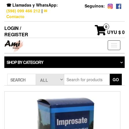
☎ Llamadas y WhatsApp:
Seguínos:
(598) 099 466 212
|
✉
Contacto
0
LOGIN /
UYU $ 0
REGISTER
Toggle
navigati
SHOP BY CATEGORY
GO
SEARCH