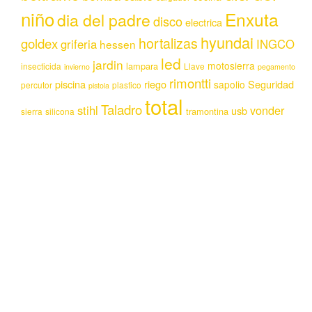
niño
Enxuta
dia del padre
disco
electrica
hyundai
hortalizas
goldex
griferia
INGCO
hessen
led
jardin
motosierra
lampara
insecticida
Llave
invierno
pegamento
rimontti
piscina
riego
Seguridad
sapolio
percutor
plastico
pistola
total
Taladro
stihl
vonder
usb
tramontina
sierra
silicona