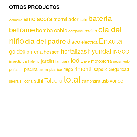
OTROS PRODUCTOS
bateria
amoladora
atornillador
auto
Adhesivo
dia del
beltrame
bomba
cable
cocina
cargador
niño
Enxuta
dia del padre
disco
electrica
hyundai
hortalizas
goldex
griferia
INGCO
hessen
led
jardin
motosierra
lampara
insecticida
Llave
invierno
pegamento
rimontti
piscina
riego
Seguridad
sapolio
percutor
plastico
pistola
total
Taladro
stihl
vonder
usb
tramontina
sierra
silicona