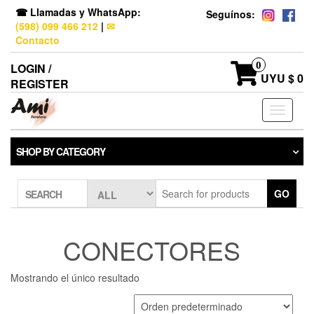
☎ Llamadas y WhatsApp:
Seguínos:
(598) 099 466 212
|
✉
Contacto
0
LOGIN /
UYU $ 0
REGISTER
Toggle
navigati
SHOP BY CATEGORY
GO
SEARCH
CONECTORES
Mostrando el único resultado