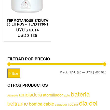
TERMOTANQUE ENXUTA
30 LITROS – TENX1130-1
UYU $
6.014
USD $
135
FILTRAR POR PRECIO
Precio:
UYU $ 0
—
UYU $ 406.980
Filtrar
OTROS PRODUCTOS
bateria
amoladora
atornillador
auto
Adhesivo
dia del
beltrame
bomba
cable
cocina
cargador