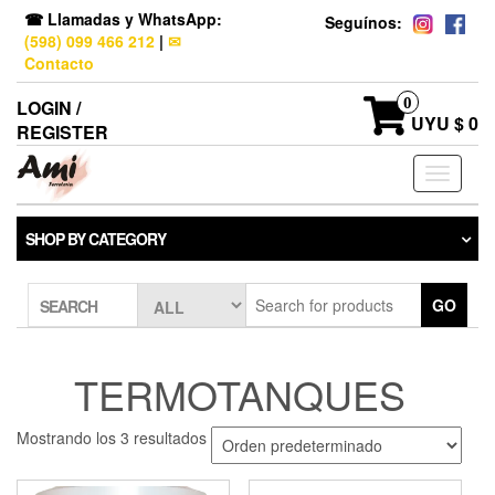
☎ Llamadas y WhatsApp:
Seguínos:
(598) 099 466 212
|
✉
Contacto
0
LOGIN /
UYU $ 0
REGISTER
Toggle
navigati
SHOP BY CATEGORY
GO
SEARCH
TERMOTANQUES
Mostrando los 3 resultados