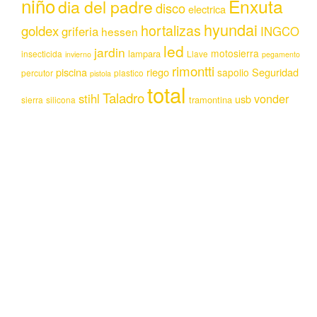
niño
Enxuta
dia del padre
disco
electrica
hyundai
hortalizas
goldex
griferia
INGCO
hessen
led
jardin
motosierra
lampara
insecticida
Llave
invierno
pegamento
rimontti
piscina
riego
Seguridad
sapolio
percutor
plastico
pistola
total
Taladro
stihl
vonder
usb
tramontina
sierra
silicona