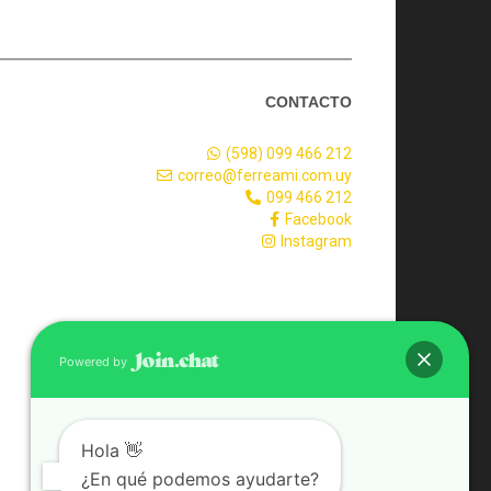
CONTACTO
(598) 099 466 212
correo@ferreami.com.uy
099 466 212
Facebook
Instagram
Powered by
Hola 👋
¿En qué podemos ayudarte?