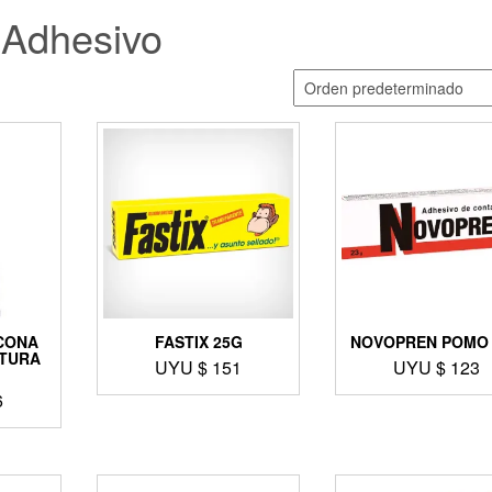
Adhesivo
ICONA
FASTIX 25G
NOVOPREN POMO
ATURA
UYU $
151
UYU $
123
6