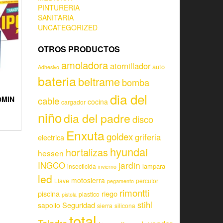
PINTURERIA
SANITARIA
UNCATEGORIZED
OTROS PRODUCTOS
amoladora
atornillador
auto
Adhesivo
bateria
beltrame
bomba
dia del
cable
0MIN
cocina
cargador
niño
dia del padre
disco
Enxuta
goldex
griferia
electrica
hyundai
hortalizas
hessen
jardin
INGCO
lampara
insecticida
invierno
led
motosierra
Llave
percutor
pegamento
rimontti
piscina
riego
plastico
pistola
stihl
Seguridad
sapolio
sierra
silicona
total