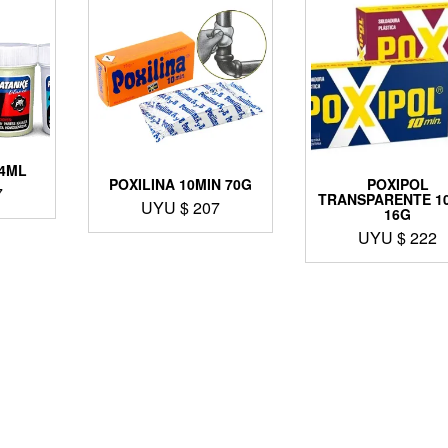
4ML
POXILINA 10MIN 70G
POXIPOL
7
TRANSPARENTE 1
UYU $
207
16G
UYU $
222