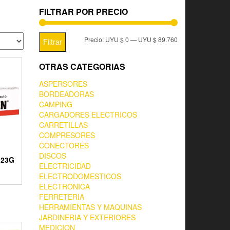
FILTRAR POR PRECIO
Precio:
UYU $ 0
—
UYU $ 89.760
Filtrar
OTRAS CATEGORIAS
ASPERSORES
BORDEADORAS
CAMPING
CARGADORES ELECTRICOS
CARRETILLAS
COMPRESORES
CONECTORES
DISCOS
 23G
ELECTRICIDAD
ELECTRODOMESTICOS
ELECTRONICA
FERRETERIA
HERRAMIENTAS Y MAQUINAS
JARDINERIA Y EXTERIORES
MEDICION