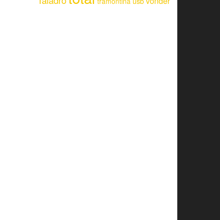
Taladro
vonder
usb
tramontina