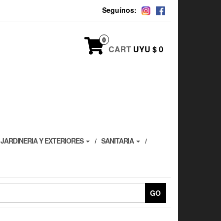
Seguínos:
0
CART
UYU $ 0
JARDINERIA Y EXTERIORES
SANITARIA
GO