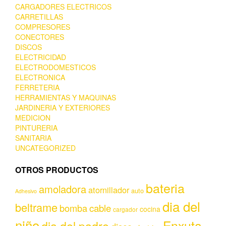
CARGADORES ELECTRICOS
CARRETILLAS
COMPRESORES
CONECTORES
DISCOS
ELECTRICIDAD
ELECTRODOMESTICOS
ELECTRONICA
FERRETERIA
HERRAMIENTAS Y MAQUINAS
JARDINERIA Y EXTERIORES
MEDICION
PINTURERIA
SANITARIA
UNCATEGORIZED
OTROS PRODUCTOS
bateria
amoladora
atornillador
auto
Adhesivo
dia del
beltrame
bomba
cable
cocina
cargador
niño
Enxuta
dia del padre