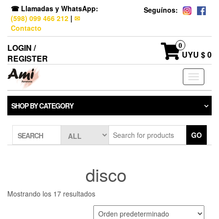
☎ Llamadas y WhatsApp:
Seguínos:
(598) 099 466 212
|
✉
Contacto
0
LOGIN /
UYU $ 0
REGISTER
Toggle
navigati
SHOP BY CATEGORY
GO
SEARCH
disco
Mostrando los 17 resultados