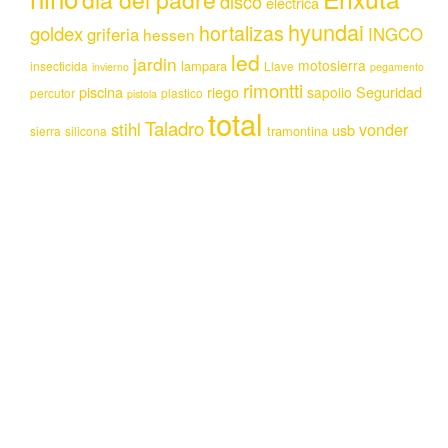
disco
electrica
hyundai
hortalizas
goldex
griferia
INGCO
hessen
led
jardin
motosierra
lampara
insecticida
Llave
invierno
pegamento
rimontti
piscina
riego
Seguridad
sapolio
percutor
plastico
pistola
total
Taladro
stihl
vonder
usb
tramontina
sierra
silicona