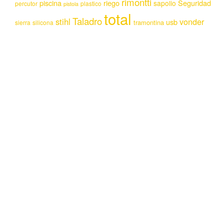
rimontti
piscina
riego
Seguridad
sapolio
percutor
plastico
pistola
total
Taladro
stihl
vonder
usb
tramontina
sierra
silicona