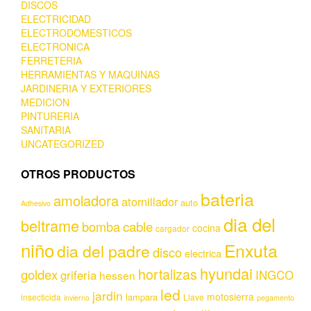
DISCOS
ELECTRICIDAD
ELECTRODOMESTICOS
ELECTRONICA
FERRETERIA
HERRAMIENTAS Y MAQUINAS
JARDINERIA Y EXTERIORES
MEDICION
PINTURERIA
SANITARIA
UNCATEGORIZED
OTROS PRODUCTOS
bateria
amoladora
atornillador
auto
Adhesivo
dia del
beltrame
bomba
cable
cocina
cargador
niño
Enxuta
dia del padre
disco
electrica
hyundai
hortalizas
goldex
griferia
INGCO
hessen
led
jardin
motosierra
lampara
insecticida
Llave
invierno
pegamento