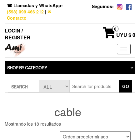
☎ Llamadas y WhatsApp:
Seguínos:
(598) 099 466 212
|
✉
Contacto
0
LOGIN /
UYU $ 0
REGISTER
Toggle
navigati
SHOP BY CATEGORY
GO
SEARCH
cable
Mostrando los 18 resultados