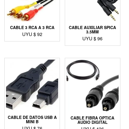
CABLE 3 RCA A 3 RCA
CABLE AUXILIAR SPICA
3.5MM
UYU $
92
UYU $
96
CABLE DE DATOS USB A
CABLE FIBRA OPTICA
MINI B
AUDIO DIGITAL
UYU $
76
UYU $
426