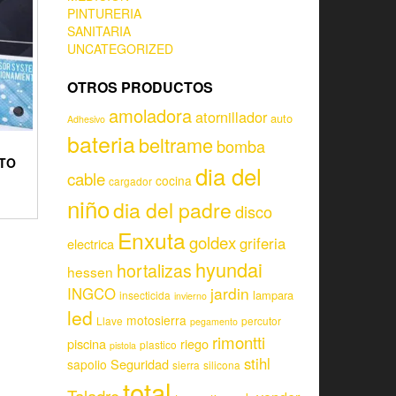
PINTURERIA
SANITARIA
UNCATEGORIZED
OTROS PRODUCTOS
amoladora
atornillador
auto
Adhesivo
bateria
beltrame
bomba
TO
dia del
cable
cocina
cargador
niño
dia del padre
disco
Enxuta
goldex
griferia
electrica
hyundai
hortalizas
hessen
jardin
INGCO
lampara
insecticida
invierno
led
motosierra
Llave
percutor
pegamento
rimontti
piscina
riego
plastico
pistola
stihl
Seguridad
sapolio
sierra
silicona
total