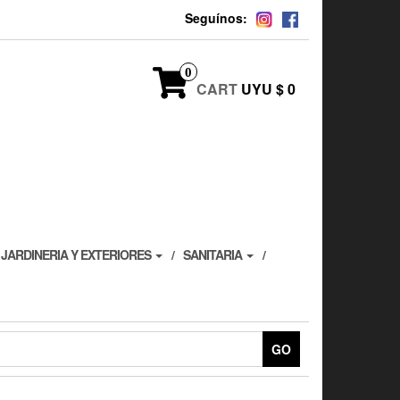
Seguínos:
0
CART
UYU $ 0
JARDINERIA Y EXTERIORES
SANITARIA
GO