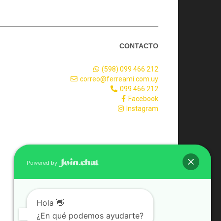
CONTACTO
(598) 099 466 212
correo@ferreami.com.uy
099 466 212
Facebook
Instagram
Powered by
Hola 👋
¿En qué podemos ayudarte?