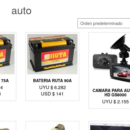
auto
 75A
BATERIA RUTA 90A
34
UYU $
6.282
CAMARA PARA A
3
USD $
141
HD GS8000
UYU $
2.155