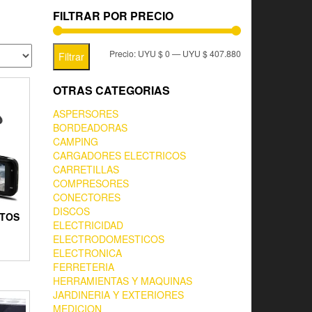
FILTRAR POR PRECIO
Precio:
UYU $ 0
—
UYU $ 407.880
Filtrar
OTRAS CATEGORIAS
ASPERSORES
BORDEADORAS
CAMPING
CARGADORES ELECTRICOS
CARRETILLAS
COMPRESORES
CONECTORES
DISCOS
UTOS
ELECTRICIDAD
ELECTRODOMESTICOS
ELECTRONICA
FERRETERIA
HERRAMIENTAS Y MAQUINAS
JARDINERIA Y EXTERIORES
MEDICION