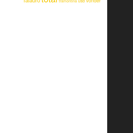
Taladro
vonder
usb
tramontina