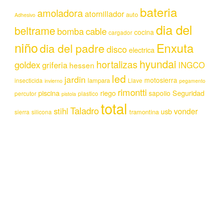
bateria
amoladora
atornillador
auto
Adhesivo
dia del
beltrame
bomba
cable
cocina
cargador
niño
Enxuta
dia del padre
disco
electrica
hyundai
hortalizas
goldex
griferia
INGCO
hessen
led
jardin
motosierra
lampara
insecticida
Llave
invierno
pegamento
rimontti
piscina
riego
Seguridad
sapolio
percutor
plastico
pistola
total
Taladro
stihl
vonder
usb
tramontina
sierra
silicona