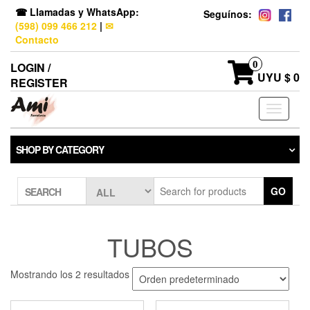
☎ Llamadas y WhatsApp:
Seguínos:
(598) 099 466 212
|
✉
Contacto
0
LOGIN /
UYU $ 0
REGISTER
Toggle
navigati
SHOP BY CATEGORY
GO
SEARCH
TUBOS
Mostrando los 2 resultados