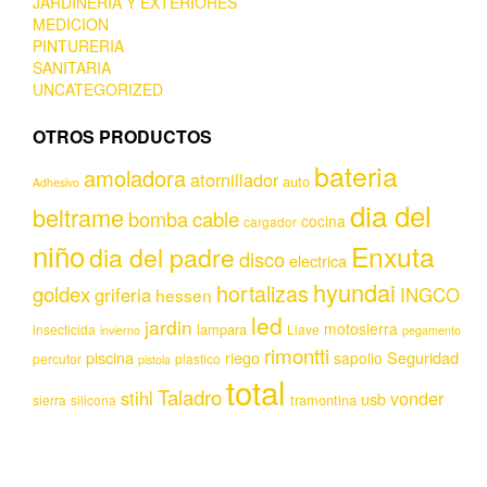
JARDINERIA Y EXTERIORES
MEDICION
PINTURERIA
SANITARIA
UNCATEGORIZED
OTROS PRODUCTOS
bateria
amoladora
atornillador
auto
Adhesivo
dia del
beltrame
bomba
cable
cocina
cargador
niño
Enxuta
dia del padre
disco
electrica
hyundai
hortalizas
goldex
griferia
INGCO
hessen
led
jardin
motosierra
lampara
insecticida
Llave
invierno
pegamento
rimontti
piscina
riego
Seguridad
sapolio
percutor
plastico
pistola
total
Taladro
stihl
vonder
usb
tramontina
sierra
silicona