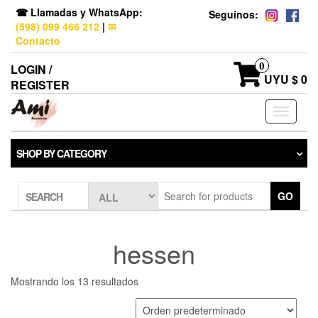
☎ Llamadas y WhatsApp:
Seguínos:
(598) 099 466 212
|
✉
Contacto
0
LOGIN /
UYU $ 0
REGISTER
Toggle
navigati
SHOP BY CATEGORY
GO
SEARCH
hessen
Mostrando los 13 resultados