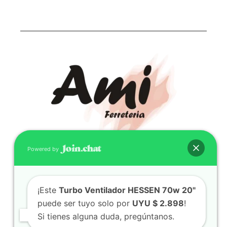
Powered by
CONTACTO
(598) 099 466 212
¡Este
Turbo Ventilador HESSEN 70w 20"
correo@ferreami.com.uy
puede ser tuyo solo por
UYU $ 2.898
!
099 466 212
Si tienes alguna duda, pregúntanos.
Facebook