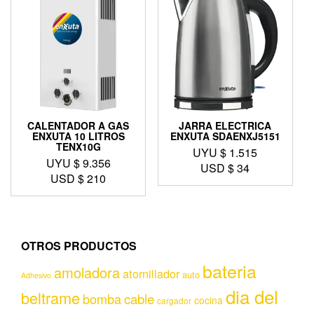
CALENTADOR A GAS
JARRA ELECTRICA
ENXUTA 10 LITROS
ENXUTA SDAENXJ5151
TENX10G
UYU $
1.515
UYU $
9.356
USD $
34
USD $
210
OTROS PRODUCTOS
bateria
amoladora
atornillador
auto
Adhesivo
dia del
beltrame
bomba
cable
cocina
cargador