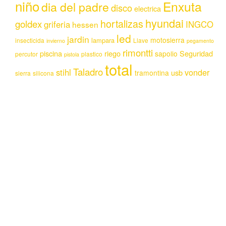
niño
Enxuta
dia del padre
disco
electrica
hyundai
hortalizas
goldex
griferia
INGCO
hessen
led
jardin
motosierra
lampara
insecticida
Llave
invierno
pegamento
rimontti
piscina
riego
Seguridad
sapolio
percutor
plastico
pistola
total
Taladro
stihl
vonder
usb
tramontina
sierra
silicona