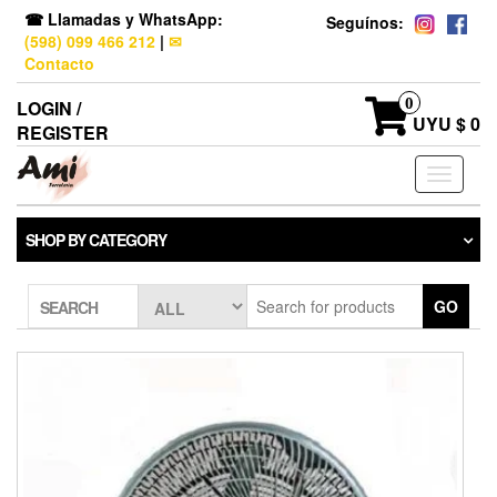
☎ Llamadas y WhatsApp:
Seguínos:
(598) 099 466 212
|
✉
Contacto
0
LOGIN /
UYU $ 0
REGISTER
Toggle
navigati
SHOP BY CATEGORY
GO
SEARCH