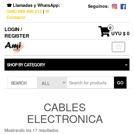
☎ Llamadas y WhatsApp:
Seguínos:
(598) 099 466 212
|
✉
Contacto
0
LOGIN /
UYU $ 0
REGISTER
Toggle
navigati
SHOP BY CATEGORY
GO
SEARCH
CABLES
ELECTRONICA
Mostrando los 17 resultados