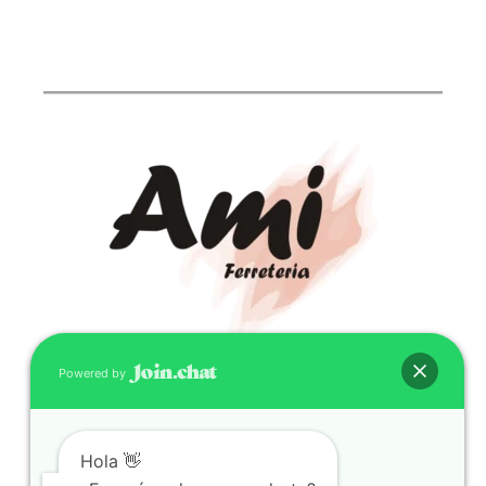
Powered by
CONTACTO
(598) 099 466 212
correo@ferreami.com.uy
Hola 👋
099 466 212