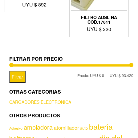
UYU $
892
FILTRO ADSL NA
COD.17611
UYU $
320
FILTRAR POR PRECIO
Precio:
UYU $ 0
—
UYU $ 93.420
Filtrar
OTRAS CATEGORIAS
CARGADORES ELECTRONICA
OTROS PRODUCTOS
bateria
amoladora
atornillador
auto
Adhesivo
dia del