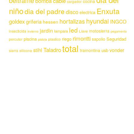
beltrame
bomba
cable
cocina
cargador
niño
Enxuta
dia del padre
disco
electrica
hyundai
hortalizas
goldex
griferia
INGCO
hessen
led
jardin
motosierra
lampara
insecticida
Llave
invierno
pegamento
rimontti
piscina
riego
Seguridad
sapolio
percutor
plastico
pistola
total
Taladro
stihl
vonder
usb
tramontina
sierra
silicona