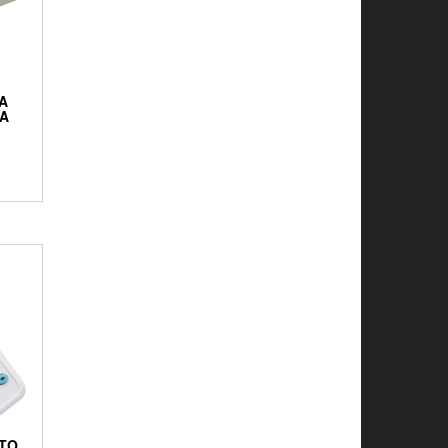
A
ZA
TO