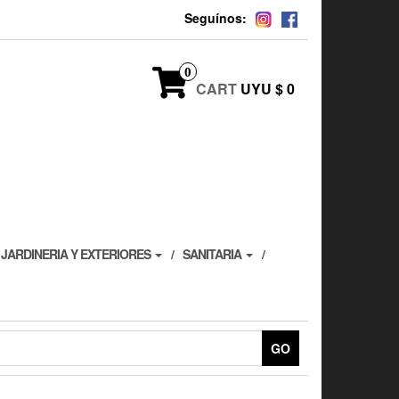
Seguínos:
0
CART
UYU $ 0
JARDINERIA Y EXTERIORES
SANITARIA
GO