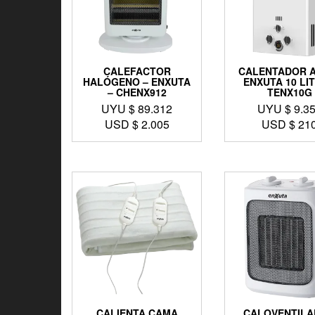
CALEFACTOR
CALENTADOR A
HALÓGENO – ENXUTA
ENXUTA 10 LI
– CHENX912
TENX10G
UYU $
89.312
UYU $
9.3
USD $
2.005
USD $
21
CALIENTA CAMA
CALOVENTIL