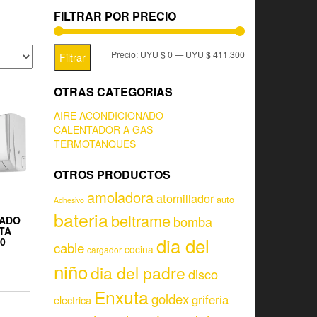
FILTRAR POR PRECIO
Precio:
UYU $ 0
—
UYU $ 411.300
Filtrar
OTRAS CATEGORIAS
AIRE ACONDICIONADO
CALENTADOR A GAS
TERMOTANQUES
OTROS PRODUCTOS
amoladora
atornillador
auto
Adhesivo
bateria
beltrame
bomba
NADO
TA
dia del
00
cable
cocina
cargador
9
niño
dia del padre
disco
Enxuta
goldex
griferia
electrica