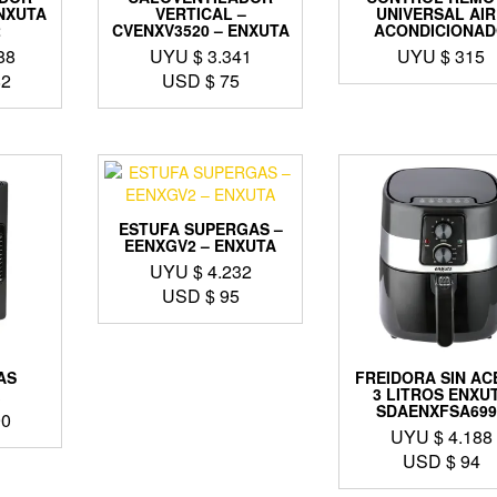
ENXUTA
VERTICAL –
UNIVERSAL AI
2
CVENXV3520 – ENXUTA
ACONDICIONA
88
UYU $
3.341
UYU $
315
82
USD $
75
ESTUFA SUPERGAS –
EENXGV2 – ENXUTA
UYU $
4.232
USD $
95
AS
FREIDORA SIN AC
X
3 LITROS ENXU
SDAENXFSA699
90
UYU $
4.188
USD $
94