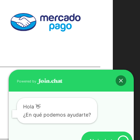
CONTACTO
Powered by
(598) 099 466 212
correo@ferreami.com.uy
Hola 👋
099 466 212
Facebook
¿En qué podemos ayudarte?
Instagram