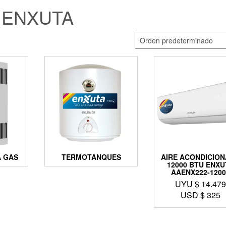
ENXUTA
 GAS
TERMOTANQUES
AIRE ACONDICIO
12000 BTU ENXU
AAENX222-120
UYU $
14.47
USD $
325