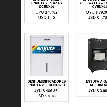
ENXUTA 2 PLAZAS
2000 WATTS – 
CCENX20
– CVENX9
UYU $
1.782
UYU $
79.3
USD $
40
USD $
1.7
DESHUMIDIFICADORES
ESTUFA A G
ENXUTA 20L DENX9201
ACERINO
UYU $
406.864
UYU $
3.9
USD $
9.133