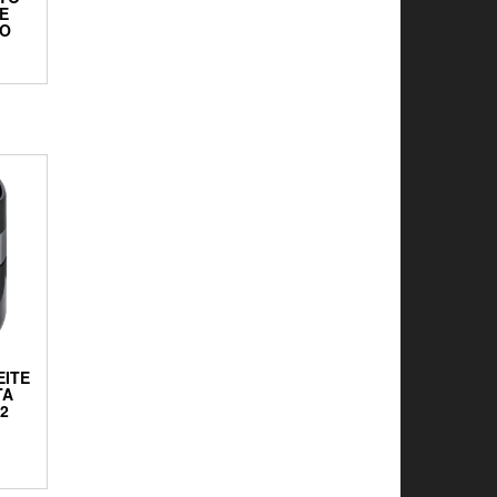
RE
DO
EITE
TA
2