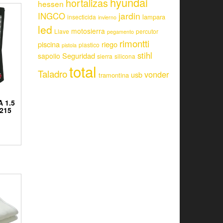
hyundai
hortalizas
hessen
jardin
INGCO
lampara
insecticida
invierno
led
motosierra
Llave
percutor
pegamento
rimontti
piscina
riego
plastico
pistola
stihl
Seguridad
sapolio
sierra
silicona
total
Taladro
vonder
usb
tramontina
 1.5
215