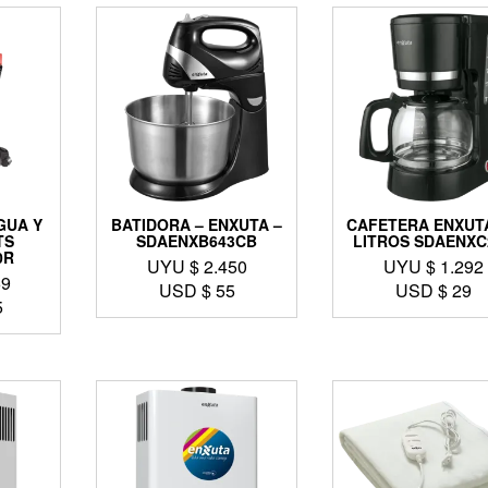
GUA Y
BATIDORA – ENXUTA –
CAFETERA ENXUTA
TS
SDAENXB643CB
LITROS SDAENXC
0R
UYU $
2.450
UYU $
1.292
69
USD $
55
USD $
29
5