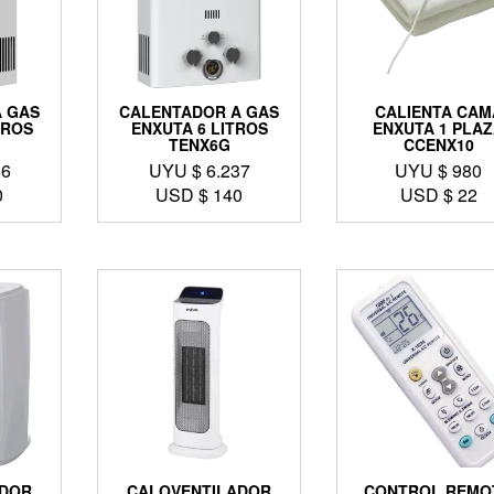
 GAS
CALENTADOR A GAS
CALIENTA CAM
TROS
ENXUTA 6 LITROS
ENXUTA 1 PLA
TENX6G
CCENX10
56
UYU $
6.237
UYU $
980
0
USD $
140
USD $
22
ADOR
CALOVENTILADOR
CONTROL REMO