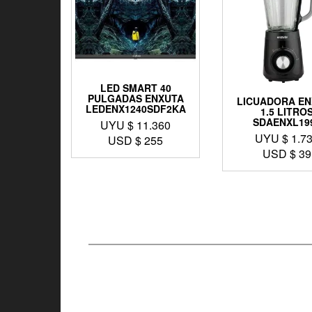
LED SMART 40
PULGADAS ENXUTA
LICUADORA EN
LEDENX1240SDF2KA
1.5 LITRO
SDAENXL19
UYU $
11.360
UYU $
1.7
USD $
255
USD $
39