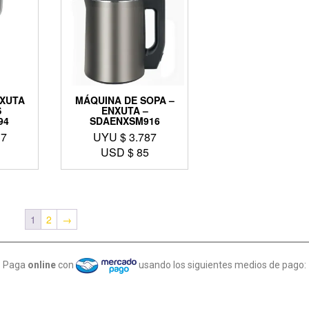
XUTA
MÁQUINA DE SOPA –
S
ENXUTA –
94
SDAENXSM916
37
UYU $
3.787
USD $
85
1
2
→
Paga
online
con
usando los siguientes medios de pago: