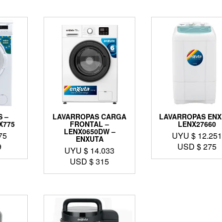
 –
LAVARROPAS CARGA
LAVARROPAS ENX
X775
FRONTAL –
LENX27660
LENX0650DW –
75
UYU $
12.25
ENXUTA
9
USD $
275
UYU $
14.033
USD $
315