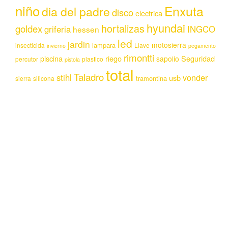
niño
Enxuta
dia del padre
disco
electrica
hyundai
hortalizas
goldex
griferia
INGCO
hessen
led
jardin
motosierra
lampara
insecticida
Llave
invierno
pegamento
rimontti
piscina
riego
Seguridad
sapolio
percutor
plastico
pistola
total
Taladro
stihl
vonder
usb
tramontina
sierra
silicona