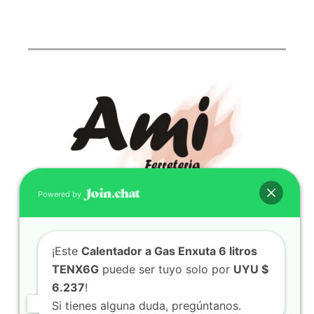
Powered by
CONTACTO
¡Este
Calentador a Gas Enxuta 6 litros
(598) 099 466 212
TENX6G
puede ser tuyo solo por
UYU $
correo@ferreami.com.uy
6.237
!
099 466 212
Si tienes alguna duda, pregúntanos.
Facebook