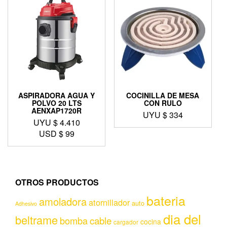
ASPIRADORA AGUA Y
COCINILLA DE MESA
POLVO 20 LTS
CON RULO
AENXAP1720R
UYU $
334
UYU $
4.410
USD $
99
OTROS PRODUCTOS
bateria
amoladora
atornillador
auto
Adhesivo
dia del
beltrame
bomba
cable
cocina
cargador