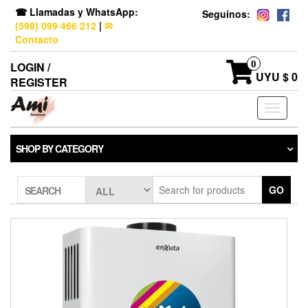
☎ Llamadas y WhatsApp:
Seguínos:
(598) 099 466 212
|
✉
Contacto
0
LOGIN /
UYU $ 0
REGISTER
Toggle
navigati
SHOP BY CATEGORY
GO
SEARCH