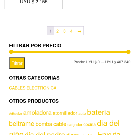
UYU $
2.155
1
2
3
4
→
FILTRAR POR PRECIO
Precio:
UYU $ 0
—
UYU $ 407.340
Filtrar
OTRAS CATEGORIAS
CABLES ELECTRONICA
OTROS PRODUCTOS
bateria
amoladora
atornillador
auto
Adhesivo
dia del
beltrame
bomba
cable
cocina
cargador
niño
Enxuta
dia del padre
disco