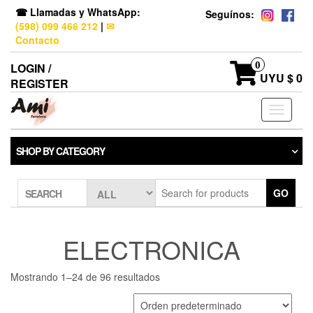
☎ Llamadas y WhatsApp:
Seguínos:
(598) 099 466 212
|
✉
Contacto
0
LOGIN /
UYU $ 0
REGISTER
Toggle
navigati
SHOP BY CATEGORY
GO
SEARCH
ELECTRONICA
Mostrando 1–24 de 96 resultados