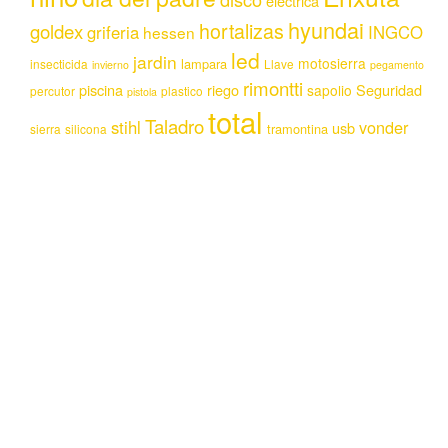
electrica
hyundai
hortalizas
goldex
griferia
INGCO
hessen
led
jardin
motosierra
lampara
insecticida
Llave
invierno
pegamento
rimontti
piscina
riego
Seguridad
sapolio
percutor
plastico
pistola
total
Taladro
stihl
vonder
usb
tramontina
sierra
silicona