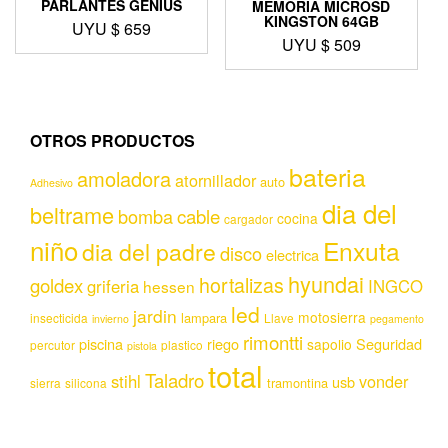
PARLANTES GENIUS
MEMORIA MICROSD
KINGSTON 64GB
UYU $
659
UYU $
509
OTROS PRODUCTOS
bateria
amoladora
atornillador
auto
Adhesivo
dia del
beltrame
bomba
cable
cocina
cargador
niño
Enxuta
dia del padre
disco
electrica
hyundai
hortalizas
goldex
griferia
INGCO
hessen
led
jardin
motosierra
lampara
insecticida
Llave
invierno
pegamento
rimontti
piscina
riego
Seguridad
sapolio
percutor
plastico
pistola
total
Taladro
stihl
vonder
usb
tramontina
sierra
silicona