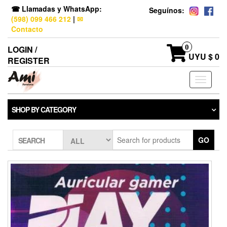
☎ Llamadas y WhatsApp:
Seguínos:
(598) 099 466 212
|
✉
Contacto
0
LOGIN /
UYU $ 0
REGISTER
Toggle
navigati
SHOP BY CATEGORY
GO
SEARCH