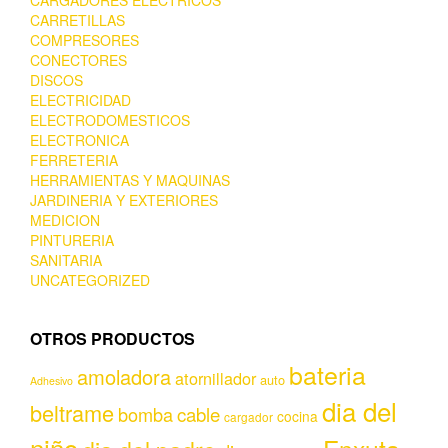
CARGADORES ELECTRICOS
CARRETILLAS
COMPRESORES
CONECTORES
DISCOS
ELECTRICIDAD
ELECTRODOMESTICOS
ELECTRONICA
FERRETERIA
HERRAMIENTAS Y MAQUINAS
JARDINERIA Y EXTERIORES
MEDICION
PINTURERIA
SANITARIA
UNCATEGORIZED
OTROS PRODUCTOS
bateria
amoladora
atornillador
auto
Adhesivo
dia del
beltrame
bomba
cable
cocina
cargador
niño