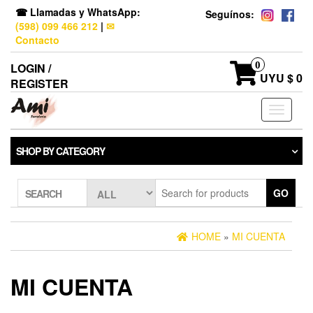
☎ Llamadas y WhatsApp:
Seguínos:
(598) 099 466 212
|
✉
Contacto
0
LOGIN /
UYU $ 0
REGISTER
Toggle
navigati
SHOP BY CATEGORY
GO
SEARCH
HOME
»
MI CUENTA
MI CUENTA