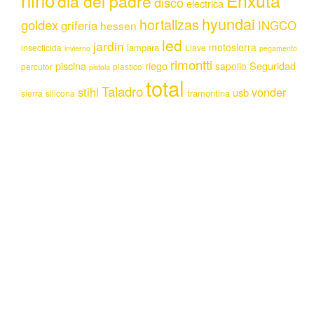
Enxuta
dia del padre
disco
electrica
hyundai
hortalizas
goldex
griferia
INGCO
hessen
led
jardin
motosierra
lampara
insecticida
Llave
invierno
pegamento
rimontti
piscina
riego
Seguridad
sapolio
percutor
plastico
pistola
total
Taladro
stihl
vonder
usb
tramontina
sierra
silicona