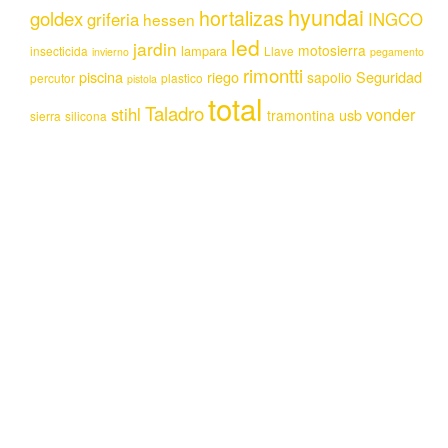
hyundai
hortalizas
goldex
griferia
INGCO
hessen
led
jardin
motosierra
lampara
insecticida
Llave
invierno
pegamento
rimontti
piscina
riego
Seguridad
sapolio
percutor
plastico
pistola
total
Taladro
stihl
vonder
usb
tramontina
sierra
silicona