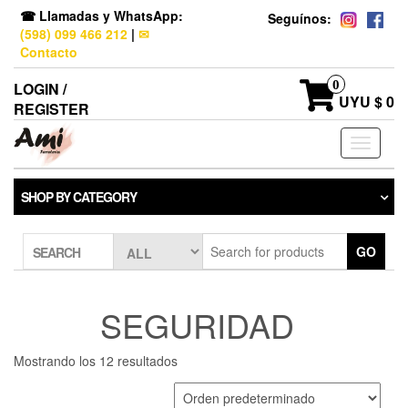
☎ Llamadas y WhatsApp:
Seguínos:
(598) 099 466 212
|
✉
Contacto
0
LOGIN /
UYU $ 0
REGISTER
Toggle
navigati
SHOP BY CATEGORY
GO
SEARCH
SEGURIDAD
Mostrando los 12 resultados