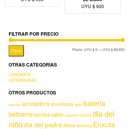
UYU $
920
FILTRAR POR PRECIO
Precio:
UYU $ 0
—
UYU $ 89.650
Filtrar
OTRAS CATEGORIAS
CANDADOS
CERRADURAS
OTROS PRODUCTOS
bateria
amoladora
atornillador
auto
Adhesivo
dia del
beltrame
bomba
cable
cocina
cargador
niño
Enxuta
dia del padre
disco
electrica