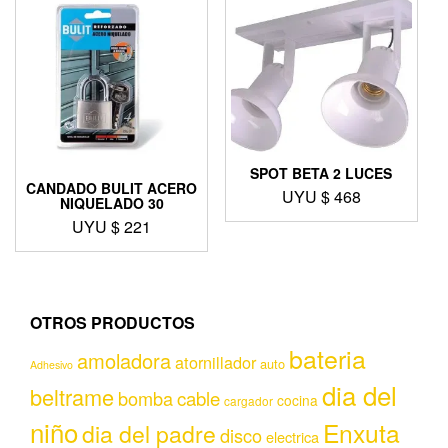
SPOT BETA 2 LUCES
CANDADO BULIT ACERO
UYU $
468
NIQUELADO 30
UYU $
221
OTROS PRODUCTOS
bateria
amoladora
atornillador
auto
Adhesivo
dia del
beltrame
bomba
cable
cocina
cargador
niño
Enxuta
dia del padre
disco
electrica