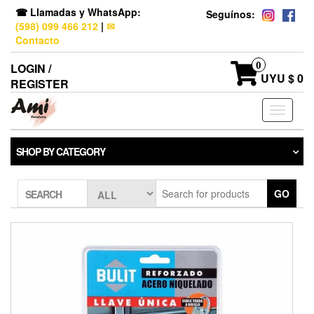
☎ Llamadas y WhatsApp:
Seguínos:
(598) 099 466 212
|
✉
Contacto
0
LOGIN /
UYU $ 0
REGISTER
Toggle
navigati
SHOP BY CATEGORY
GO
SEARCH