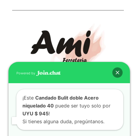
Powered by
CONTACTO
¡Este
Candado Bulit doble Acero
(598) 099 466 212
niquelado 40
puede ser tuyo solo por
correo@ferreami.com.uy
UYU $ 945
!
099 466 212
Si tienes alguna duda, pregúntanos.
Facebook
Instagram