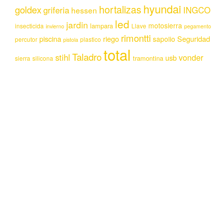
hyundai
hortalizas
goldex
griferia
INGCO
hessen
led
jardin
motosierra
lampara
insecticida
Llave
invierno
pegamento
rimontti
piscina
riego
Seguridad
sapolio
percutor
plastico
pistola
total
Taladro
stihl
vonder
usb
tramontina
sierra
silicona