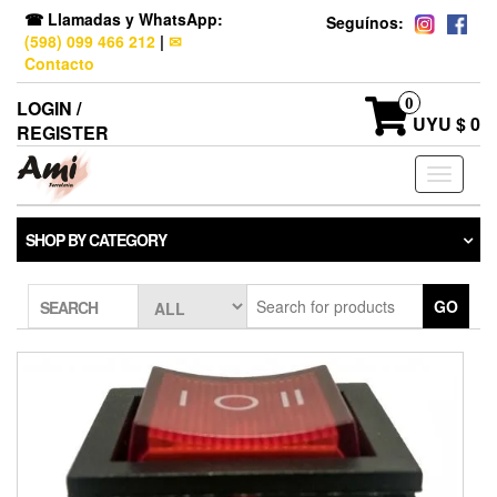
☎ Llamadas y WhatsApp:
Seguínos:
(598) 099 466 212
|
✉
Contacto
0
LOGIN /
UYU $ 0
REGISTER
Toggle
navigati
SHOP BY CATEGORY
GO
SEARCH