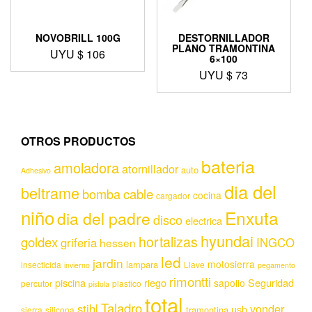
NOVOBRILL 100G
DESTORNILLADOR
PLANO TRAMONTINA
UYU $
106
6×100
UYU $
73
OTROS PRODUCTOS
bateria
amoladora
atornillador
auto
Adhesivo
dia del
beltrame
bomba
cable
cocina
cargador
niño
Enxuta
dia del padre
disco
electrica
hyundai
hortalizas
goldex
griferia
INGCO
hessen
led
jardin
motosierra
lampara
insecticida
Llave
invierno
pegamento
rimontti
piscina
riego
Seguridad
sapolio
percutor
plastico
pistola
total
Taladro
stihl
vonder
usb
tramontina
sierra
silicona