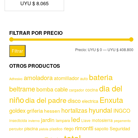
UYU $
8.065
FILTRAR POR PRECIO
Precio:
UYU $ 0
—
UYU $ 408.800
Filtrar
OTROS PRODUCTOS
bateria
amoladora
atornillador
auto
Adhesivo
dia del
beltrame
bomba
cable
cocina
cargador
niño
Enxuta
dia del padre
disco
electrica
hyundai
hortalizas
goldex
griferia
INGCO
hessen
led
jardin
motosierra
lampara
insecticida
Llave
invierno
pegamento
rimontti
piscina
riego
Seguridad
sapolio
percutor
plastico
pistola