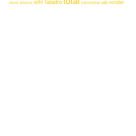
total
Taladro
stihl
vonder
usb
tramontina
sierra
silicona