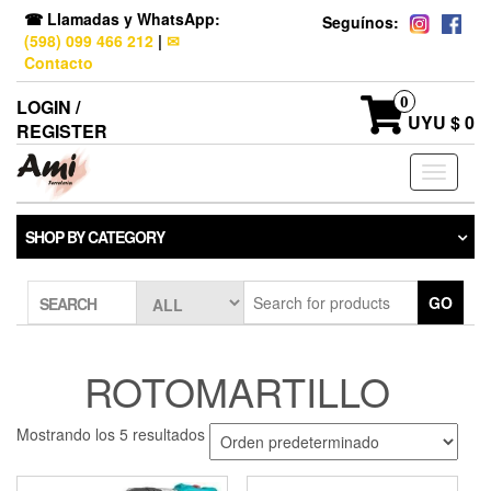
☎ Llamadas y WhatsApp:
Seguínos:
(598) 099 466 212
|
✉
Contacto
0
LOGIN /
UYU $ 0
REGISTER
Toggle
navigati
SHOP BY CATEGORY
GO
SEARCH
ROTOMARTILLO
Mostrando los 5 resultados