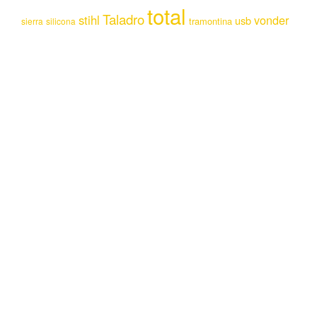
total
Taladro
stihl
vonder
usb
tramontina
sierra
silicona