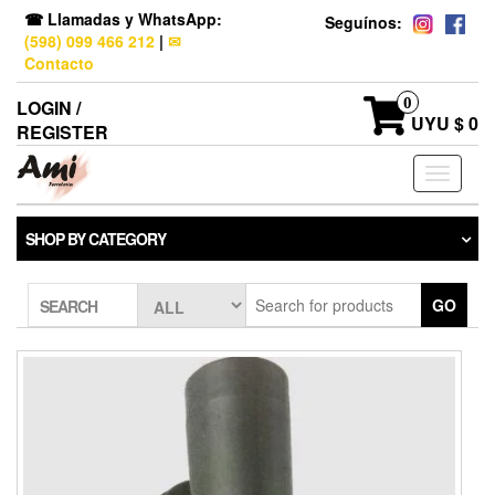
☎ Llamadas y WhatsApp:
Seguínos:
(598) 099 466 212
|
✉
Contacto
0
LOGIN /
UYU $ 0
REGISTER
Toggle
navigati
SHOP BY CATEGORY
GO
SEARCH