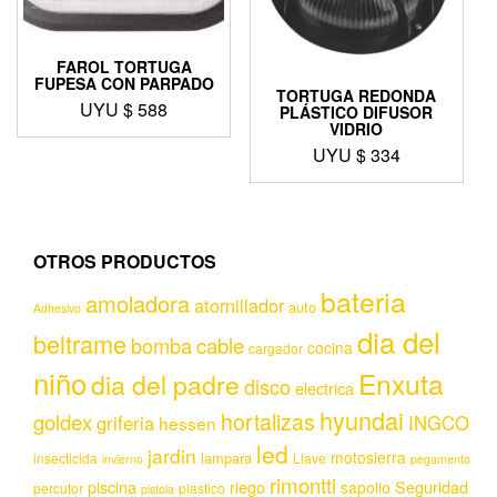
FAROL TORTUGA
FUPESA CON PARPADO
TORTUGA REDONDA
UYU $
588
PLÁSTICO DIFUSOR
VIDRIO
UYU $
334
OTROS PRODUCTOS
bateria
amoladora
atornillador
auto
Adhesivo
dia del
beltrame
bomba
cable
cocina
cargador
niño
Enxuta
dia del padre
disco
electrica
hyundai
hortalizas
goldex
griferia
INGCO
hessen
led
jardin
motosierra
lampara
insecticida
Llave
invierno
pegamento
rimontti
piscina
riego
Seguridad
sapolio
percutor
plastico
pistola