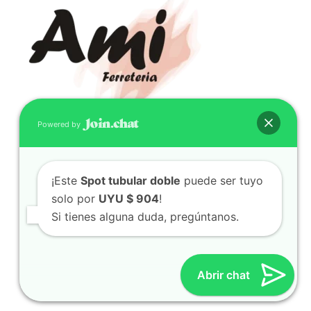
Powered by
CONTACTO
(598) 099 466 212
¡Este
Spot tubular doble
puede ser tuyo
correo@ferreami.com.uy
solo por
UYU $ 904
!
099 466 212
Si tienes alguna duda, pregúntanos.
Facebook
Instagram
Abrir chat
© 2021 – Ferretería AMI – Canelones, Uruguay | Creado
por
Twingo Sudaca
Viajar, Sudamérica en Auto