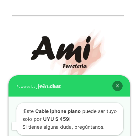
Powered by
CONTACTO
(598) 099 466 212
¡Este
Cable iphone plano
puede ser tuyo
correo@ferreami.com.uy
solo por
UYU $ 459
!
099 466 212
Si tienes alguna duda, pregúntanos.
Facebook
Instagram