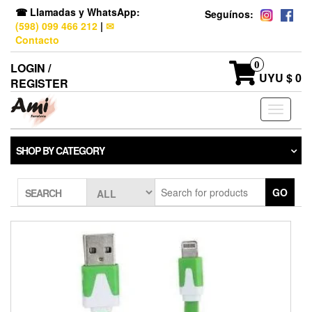
☎ Llamadas y WhatsApp:
Seguínos:
(598) 099 466 212
|
✉
Contacto
0
LOGIN /
UYU $ 0
REGISTER
Toggle
navigati
SHOP BY CATEGORY
GO
SEARCH