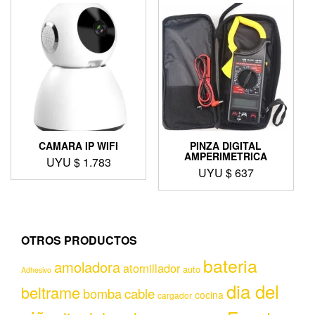
CAMARA IP WIFI
PINZA DIGITAL
AMPERIMETRICA
UYU $
1.783
UYU $
637
OTROS PRODUCTOS
bateria
amoladora
atornillador
auto
Adhesivo
dia del
beltrame
bomba
cable
cocina
cargador