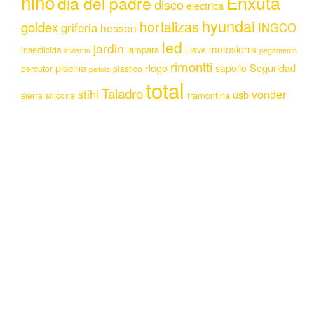
niño
Enxuta
dia del padre
disco
electrica
hyundai
hortalizas
goldex
griferia
INGCO
hessen
led
jardin
motosierra
lampara
insecticida
Llave
invierno
pegamento
rimontti
piscina
riego
Seguridad
sapolio
percutor
plastico
pistola
total
Taladro
stihl
vonder
usb
tramontina
sierra
silicona