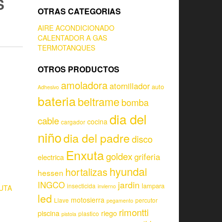
S
OTRAS CATEGORIAS
AIRE ACONDICIONADO
CALENTADOR A GAS
TERMOTANQUES
OTROS PRODUCTOS
amoladora
atornillador
auto
Adhesivo
bateria
beltrame
bomba
dia del
cable
cocina
cargador
niño
dia del padre
disco
Enxuta
goldex
griferia
electrica
hyundai
hortalizas
hessen
jardin
INGCO
lampara
insecticida
invierno
UTA
led
motosierra
,
Llave
percutor
pegamento
rimontti
piscina
riego
plastico
pistola