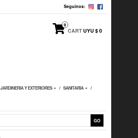
Seguínos:
0
CART
UYU $ 0
JARDINERIA Y EXTERIORES
SANITARIA
GO