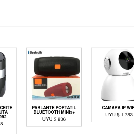
ACEITE
PARLANTE PORTATIL
CAMARA IP WIF
XUTA
BLUETOOTH MINI3+
UYU $
1.783
992
UYU $
836
88