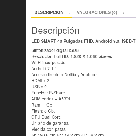
DESCRIPCIÓN
VALORACIONES (0)
Descripción
LED SMART 40 Pulgadas FHD, Android 9.0, ISBD
Sintonizador digital ISDB-T
Resolución Full HD: 1.920 X 1.080 pixeles
Wi-Fi incorporado
Android 7.1.1
Acceso directo a Netflix y Youtube
HDMI x 2
USB x 2
Función: E-Share
ARM cortex – A53*4
Ram: 1 Gb.
Flash: 8 Gb.
GPU Dual Core
Un año de garantía
Medida con patas:
An.: 90,6 cm Pr.: 19,2 cm Al.: 56,2 cm