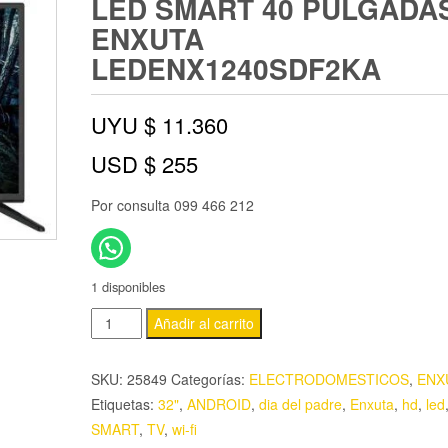
LED SMART 40 PULGADA
ENXUTA
LEDENX1240SDF2KA
UYU $
11.360
USD $
255
Por consulta 099 466 212
1 disponibles
Añadir al carrito
SKU:
25849
Categorías:
ELECTRODOMESTICOS
,
ENX
Etiquetas:
32"
,
ANDROID
,
dia del padre
,
Enxuta
,
hd
,
led
SMART
,
TV
,
wi-fi