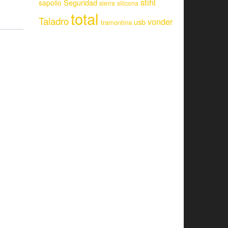
stihl
Seguridad
sapolio
sierra
silicona
total
Taladro
vonder
usb
tramontina