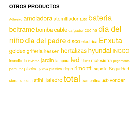
OTROS PRODUCTOS
bateria
amoladora
atornillador
auto
Adhesivo
dia del
beltrame
bomba
cable
cocina
cargador
niño
Enxuta
dia del padre
disco
electrica
hyundai
hortalizas
goldex
griferia
INGCO
hessen
led
jardin
motosierra
lampara
insecticida
Llave
invierno
pegamento
rimontti
piscina
riego
Seguridad
sapolio
percutor
plastico
pistola
total
Taladro
stihl
vonder
usb
tramontina
sierra
silicona