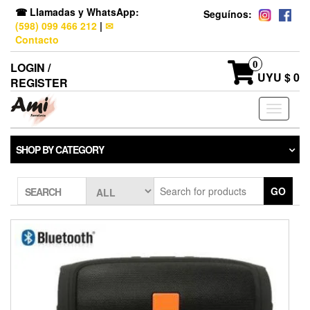
☎ Llamadas y WhatsApp:
Seguínos:
(598) 099 466 212
|
✉
Contacto
0
LOGIN /
UYU $ 0
REGISTER
Toggle
navigati
SHOP BY CATEGORY
GO
SEARCH