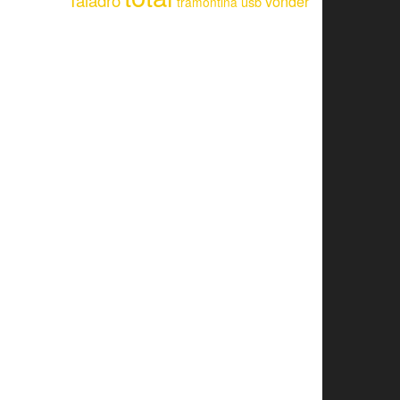
Taladro
vonder
usb
tramontina