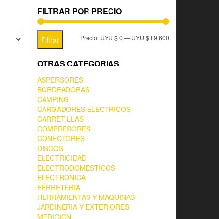
FILTRAR POR PRECIO
Precio:
UYU $ 0
—
UYU $ 89.600
Filtrar
OTRAS CATEGORIAS
ASPERSORES
BORDEADORAS
CAMPING
CARGADORES ELECTRICOS
CARRETILLAS
COMPRESORES
CONECTORES
DISCOS
ELECTRICIDAD
ELECTRODOMESTICOS
ELECTRONICA
FERRETERIA
HERRAMIENTAS Y MAQUINAS
JARDINERIA Y EXTERIORES
MEDICION