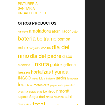
PINTURERIA
SANITARIA
UNCATEGORIZED
OTROS PRODUCTOS
amoladora
atornillador
auto
Adhesivo
bateria
beltrame
bomba
dia del
cable
cocina
cargador
niño
dia del padre
disco
Enxuta
goldex
griferia
electrica
hyundai
hortalizas
hessen
jardin
INGCO
lampara
insecticida
invierno
led
motosierra
Llave
percutor
pegamento
rimontti
piscina
riego
plastico
pistola
stihl
Seguridad
sapolio
sierra
silicona
total