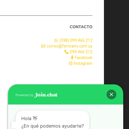
CONTACTO
(598) 099 466 212
correo@ferreami.com.uy
099 466 212
Facebook
Instagram
Powered by
Hola 👋
¿En qué podemos ayudarte?