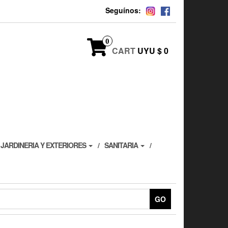
Seguínos:
0
CART
UYU $ 0
JARDINERIA Y EXTERIORES
SANITARIA
GO