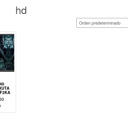
hd
40
XUTA
F2KA
60
5