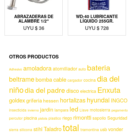
ABRAZADERAS DE
WD-40 LUBRICANTE
ALAMBRE 1/2″
LÍQUIDO 255GR.
UYU $
36
UYU $
728
OTROS PRODUCTOS
bateria
amoladora
atornillador
auto
Adhesivo
dia del
beltrame
bomba
cable
cocina
cargador
niño
Enxuta
dia del padre
disco
electrica
hyundai
hortalizas
goldex
griferia
INGCO
hessen
led
jardin
motosierra
lampara
insecticida
Llave
invierno
pegamento
rimontti
piscina
riego
Seguridad
sapolio
percutor
plastico
pistola
total
Taladro
stihl
vonder
usb
tramontina
sierra
silicona