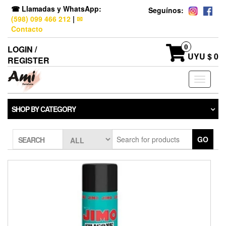
☎ Llamadas y WhatsApp:
Seguínos:
(598) 099 466 212
|
✉
Contacto
0
LOGIN /
UYU $ 0
REGISTER
Toggle
navigati
SHOP BY CATEGORY
GO
SEARCH