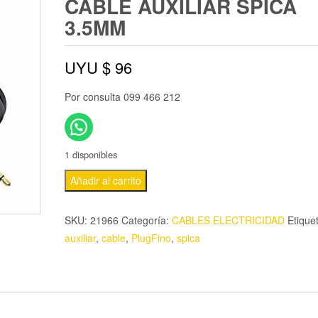
CABLE AUXILIAR SPICA
3.5MM
UYU $
96
Por consulta 099 466 212
1 disponibles
Añadir al carrito
SKU:
21966
Categoría:
CABLES ELECTRICIDAD
Etique
auxiliar
,
cable
,
PlugFino
,
spica