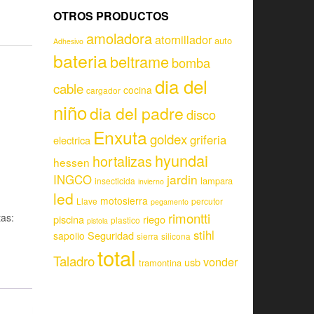
OTROS PRODUCTOS
amoladora
atornillador
auto
Adhesivo
bateria
beltrame
bomba
dia del
cable
cocina
cargador
niño
dia del padre
disco
Enxuta
goldex
griferia
electrica
hyundai
hortalizas
hessen
jardin
INGCO
lampara
insecticida
invierno
led
motosierra
Llave
percutor
pegamento
rimontti
tas:
piscina
riego
plastico
pistola
stihl
Seguridad
sapolio
sierra
silicona
total
Taladro
vonder
usb
tramontina