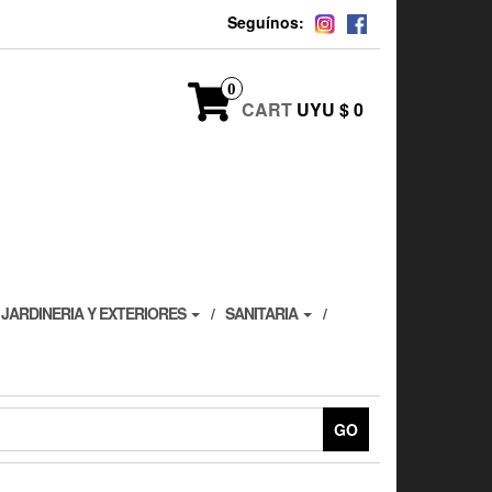
Seguínos:
0
CART
UYU $ 0
JARDINERIA Y EXTERIORES
SANITARIA
GO