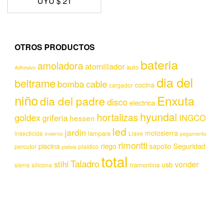
UYU $
21
OTROS PRODUCTOS
bateria
amoladora
atornillador
auto
Adhesivo
dia del
beltrame
bomba
cable
cocina
cargador
niño
Enxuta
dia del padre
disco
electrica
hyundai
hortalizas
goldex
griferia
INGCO
hessen
led
jardin
motosierra
lampara
insecticida
Llave
invierno
pegamento
rimontti
piscina
riego
Seguridad
sapolio
percutor
plastico
pistola
total
Taladro
stihl
vonder
usb
tramontina
sierra
silicona