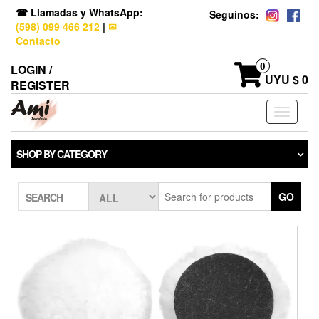
☎ Llamadas y WhatsApp:
Seguínos:
(598) 099 466 212
|
✉
Contacto
0
LOGIN /
UYU $ 0
REGISTER
Toggle
navigati
SHOP BY CATEGORY
GO
SEARCH