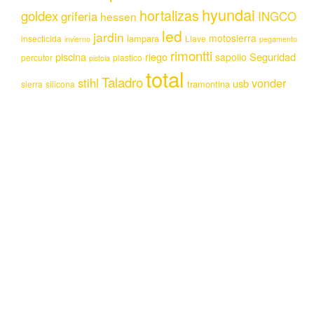
hyundai
hortalizas
goldex
griferia
INGCO
hessen
led
jardin
motosierra
lampara
insecticida
Llave
invierno
pegamento
rimontti
piscina
riego
Seguridad
sapolio
percutor
plastico
pistola
total
Taladro
stihl
vonder
usb
tramontina
sierra
silicona