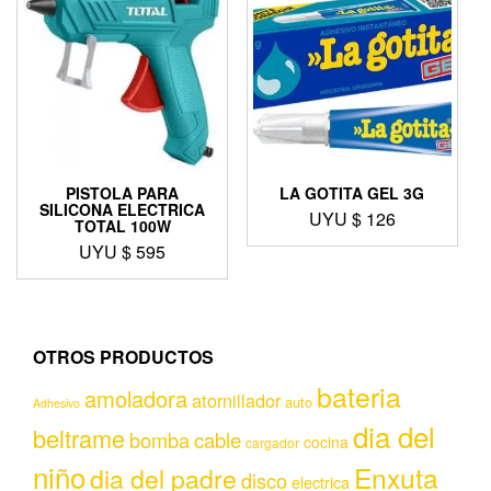
PISTOLA PARA
LA GOTITA GEL 3G
SILICONA ELECTRICA
UYU $
126
TOTAL 100W
UYU $
595
OTROS PRODUCTOS
bateria
amoladora
atornillador
auto
Adhesivo
dia del
beltrame
bomba
cable
cocina
cargador
niño
Enxuta
dia del padre
disco
electrica