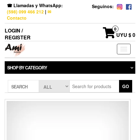
☎ Llamadas y WhatsApp:
Seguínos:
(598) 099 466 212
|
✉
Contacto
0
LOGIN /
UYU $ 0
REGISTER
Toggle
navigati
SHOP BY CATEGORY
GO
SEARCH