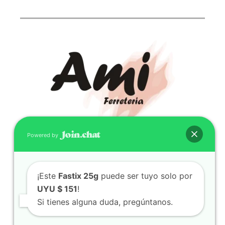
Powered by
CONTACTO
(598) 099 466 212
¡Este
Fastix 25g
puede ser tuyo solo por
correo@ferreami.com.uy
UYU $ 151
!
099 466 212
Si tienes alguna duda, pregúntanos.
Facebook
Instagram