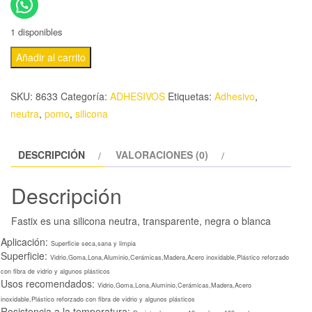
1 disponibles
Añadir al carrito
SKU:
8633
Categoría:
ADHESIVOS
Etiquetas:
Adhesivo
,
neutra
,
pomo
,
silicona
DESCRIPCIÓN
VALORACIONES (0)
Descripción
Fastix es una silicona neutra, transparente, negra o blanca
Aplicación:
Superficie seca,sana y limpia
Superficie:
Vidrio,Goma,Lona,Aluminio,Cerámicas,Madera,Acero inoxidable,Plástico reforzado
con fibra de vidrio y algunos plásticos
Usos recomendados:
Vidrio,Goma,Lona,Aluminio,Cerámicas,Madera,Acero
inoxidable,Plástico reforzado con fibra de vidrio y algunos plásticos
Resistencia a la temperatura: