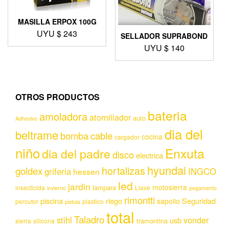
MASILLA ERPOX 100G
UYU $
243
SELLADOR SUPRABOND
UYU $
140
OTROS PRODUCTOS
bateria
amoladora
atornillador
auto
Adhesivo
dia del
beltrame
bomba
cable
cocina
cargador
niño
Enxuta
dia del padre
disco
electrica
hyundai
hortalizas
goldex
griferia
INGCO
hessen
led
jardin
motosierra
lampara
insecticida
Llave
invierno
pegamento
rimontti
piscina
riego
Seguridad
sapolio
percutor
plastico
pistola
total
Taladro
stihl
vonder
usb
tramontina
sierra
silicona