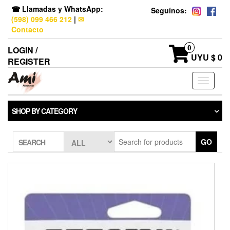
☎ Llamadas y WhatsApp:
Seguínos:
(598) 099 466 212
|
✉
Contacto
0
LOGIN /
UYU $ 0
REGISTER
Toggle
navigati
SHOP BY CATEGORY
GO
SEARCH