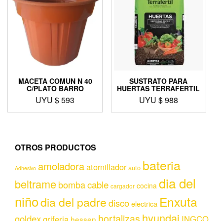
MACETA COMUN N 40
SUSTRATO PARA
C/PLATO BARRO
HUERTAS TERRAFERTIL
UYU $
593
UYU $
988
OTROS PRODUCTOS
bateria
amoladora
atornillador
auto
Adhesivo
dia del
beltrame
bomba
cable
cocina
cargador
niño
Enxuta
dia del padre
disco
electrica
hyundai
hortalizas
goldex
griferia
INGCO
hessen