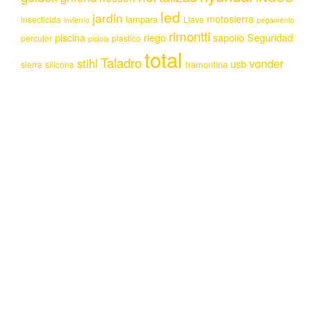
led
jardin
motosierra
lampara
insecticida
Llave
invierno
pegamento
rimontti
piscina
riego
Seguridad
sapolio
percutor
plastico
pistola
total
Taladro
stihl
vonder
usb
tramontina
sierra
silicona