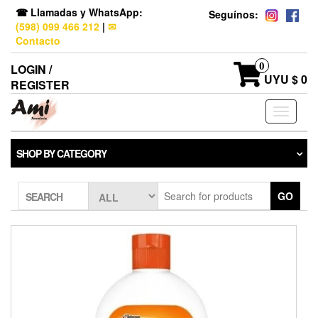
☎ Llamadas y WhatsApp:
Seguínos:
(598) 099 466 212
|
✉
Contacto
0
LOGIN /
UYU $ 0
REGISTER
Toggle
navigati
SHOP BY CATEGORY
GO
SEARCH