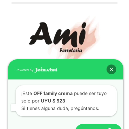
Powered by
CONTACTO
(598) 099 466 212
¡Este
OFF family crema
puede ser tuyo
correo@ferreami.com.uy
solo por
UYU $ 523
!
099 466 212
Si tienes alguna duda, pregúntanos.
Facebook
Instagram