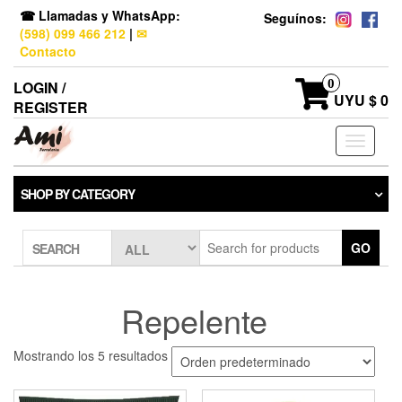
☎ Llamadas y WhatsApp:
Seguínos:
(598) 099 466 212
|
✉
Contacto
0
LOGIN /
UYU $ 0
REGISTER
Toggle
navigati
SHOP BY CATEGORY
GO
SEARCH
Repelente
Mostrando los 5 resultados