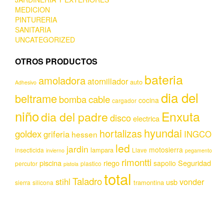
MEDICION
PINTURERIA
SANITARIA
UNCATEGORIZED
OTROS PRODUCTOS
bateria
amoladora
atornillador
auto
Adhesivo
dia del
beltrame
bomba
cable
cocina
cargador
niño
Enxuta
dia del padre
disco
electrica
hyundai
hortalizas
goldex
griferia
INGCO
hessen
led
jardin
motosierra
lampara
insecticida
Llave
invierno
pegamento
rimontti
piscina
riego
Seguridad
sapolio
percutor
plastico
pistola
total
Taladro
stihl
vonder
usb
tramontina
sierra
silicona