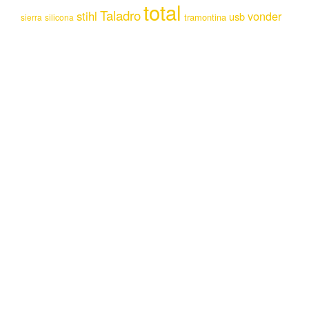
total
Taladro
stihl
vonder
usb
tramontina
sierra
silicona