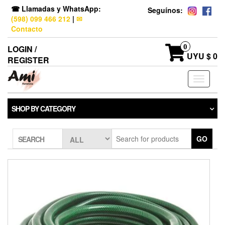
☎ Llamadas y WhatsApp:
Seguínos:
(598) 099 466 212
|
✉
Contacto
0
LOGIN /
UYU $ 0
REGISTER
Toggle
navigati
SHOP BY CATEGORY
GO
SEARCH