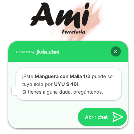
Powered by
CONTACTO
(598) 099 466 212
¡Este
Manguera con Malla 1/2
puede ser
correo@ferreami.com.uy
tuyo solo por
UYU $ 46
!
099 466 212
Si tienes alguna duda, pregúntanos.
Facebook
Instagram
Abrir chat
© 2021 – Ferretería AMI – Canelones, Uruguay | Creado
por
Twingo Sudaca
Viajar, Sudamérica en Auto