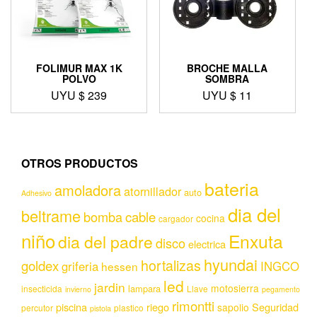
FOLIMUR MAX 1K
BROCHE MALLA
POLVO
SOMBRA
UYU $
239
UYU $
11
OTROS PRODUCTOS
bateria
amoladora
atornillador
auto
Adhesivo
dia del
beltrame
bomba
cable
cocina
cargador
niño
Enxuta
dia del padre
disco
electrica
hyundai
hortalizas
goldex
griferia
INGCO
hessen
led
jardin
motosierra
lampara
insecticida
Llave
invierno
pegamento
rimontti
piscina
riego
Seguridad
sapolio
percutor
plastico
pistola