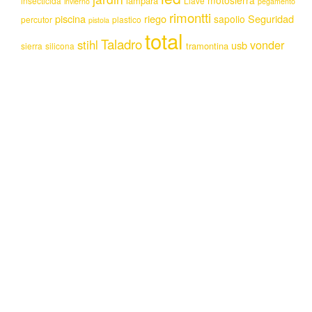
lampara
insecticida
Llave
invierno
pegamento
rimontti
piscina
riego
Seguridad
sapolio
percutor
plastico
pistola
total
Taladro
stihl
vonder
usb
tramontina
sierra
silicona