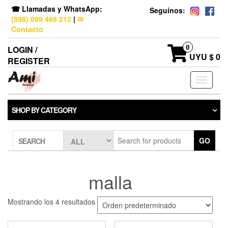
☎ Llamadas y WhatsApp:
Seguínos:
(598) 099 466 212
|
✉
Contacto
0
LOGIN /
UYU $ 0
REGISTER
Toggle
navigati
SHOP BY CATEGORY
GO
SEARCH
malla
Mostrando los 4 resultados