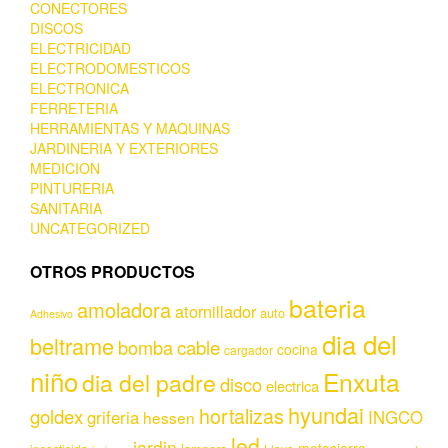
CONECTORES
DISCOS
ELECTRICIDAD
ELECTRODOMESTICOS
ELECTRONICA
FERRETERIA
HERRAMIENTAS Y MAQUINAS
JARDINERIA Y EXTERIORES
MEDICION
PINTURERIA
SANITARIA
UNCATEGORIZED
OTROS PRODUCTOS
bateria
amoladora
atornillador
auto
Adhesivo
dia del
beltrame
bomba
cable
cocina
cargador
niño
Enxuta
dia del padre
disco
electrica
hyundai
hortalizas
goldex
griferia
INGCO
hessen
led
jardin
motosierra