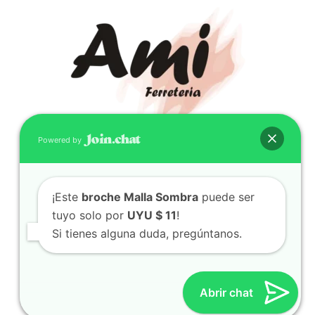
Powered by
CONTACTO
(598) 099 466 212
¡Este
broche Malla Sombra
puede ser
correo@ferreami.com.uy
tuyo solo por
UYU $ 11
!
099 466 212
Si tienes alguna duda, pregúntanos.
Facebook
Instagram
Abrir chat
© 2021 – Ferretería AMI – Canelones, Uruguay | Creado
por
Twingo Sudaca
Viajar, Sudamérica en Auto