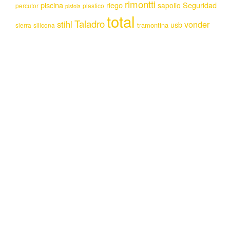
rimontti
piscina
riego
Seguridad
sapolio
percutor
plastico
pistola
total
Taladro
stihl
vonder
usb
tramontina
sierra
silicona