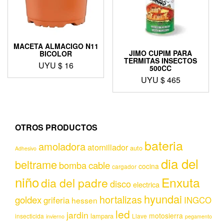
MACETA ALMACIGO N11
JIMO CUPIM PARA
BICOLOR
TERMITAS INSECTOS
UYU $
16
500CC
UYU $
465
OTROS PRODUCTOS
bateria
amoladora
atornillador
auto
Adhesivo
dia del
beltrame
bomba
cable
cocina
cargador
niño
Enxuta
dia del padre
disco
electrica
hyundai
hortalizas
goldex
griferia
INGCO
hessen
led
jardin
motosierra
lampara
insecticida
Llave
invierno
pegamento