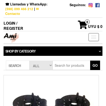
☎ Llamadas y WhatsApp:
Seguínos:
(598) 099 466 212
|
✉
Contacto
0
LOGIN /
UYU $ 0
REGISTER
Toggle
navigati
SHOP BY CATEGORY
GO
SEARCH