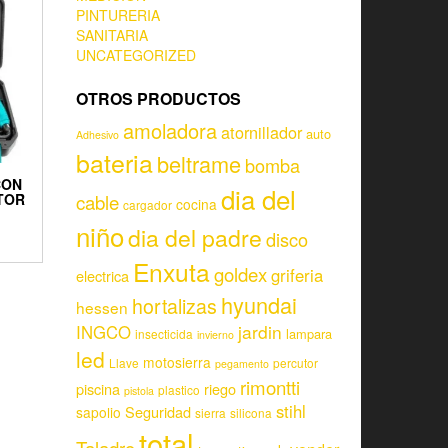
PINTURERIA
SANITARIA
UNCATEGORIZED
OTROS PRODUCTOS
amoladora
atornillador
auto
Adhesivo
bateria
beltrame
bomba
CON
dia del
cable
TOR
cocina
cargador
niño
dia del padre
disco
Enxuta
goldex
griferia
electrica
hyundai
hortalizas
hessen
jardin
INGCO
lampara
insecticida
invierno
led
motosierra
Llave
percutor
pegamento
rimontti
piscina
riego
plastico
pistola
stihl
Seguridad
sapolio
sierra
silicona
total