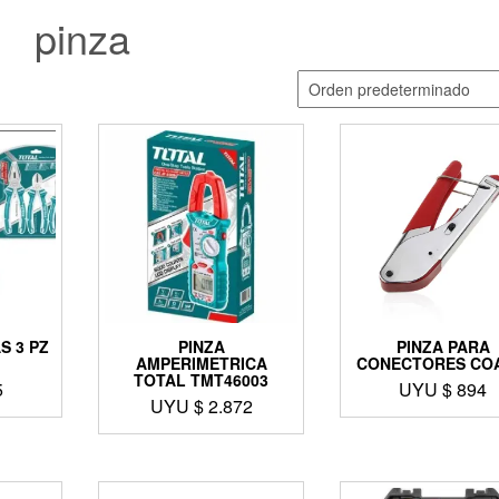
pinza
S 3 PZ
PINZA
PINZA PARA
AMPERIMETRICA
CONECTORES CO
TOTAL TMT46003
5
UYU $
894
UYU $
2.872