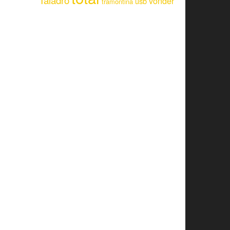
Taladro
vonder
usb
tramontina