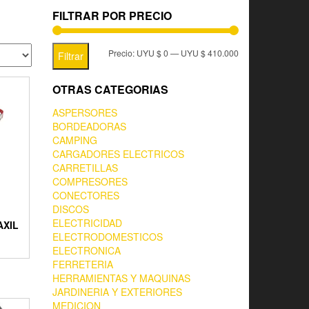
FILTRAR POR PRECIO
Precio:
UYU $ 0
—
UYU $ 410.000
Filtrar
OTRAS CATEGORIAS
ASPERSORES
BORDEADORAS
CAMPING
CARGADORES ELECTRICOS
CARRETILLAS
COMPRESORES
CONECTORES
DISCOS
ELECTRICIDAD
AXIL
ELECTRODOMESTICOS
ELECTRONICA
FERRETERIA
HERRAMIENTAS Y MAQUINAS
JARDINERIA Y EXTERIORES
MEDICION