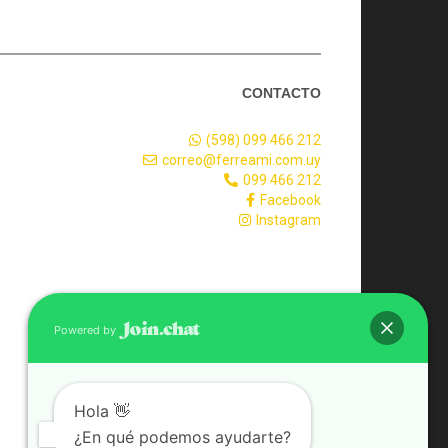
CONTACTO
(598) 099 466 212
correo@ferreami.com.uy
099 466 212
Facebook
Instagram
Powered by
Hola 👋
¿En qué podemos ayudarte?