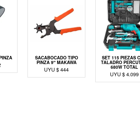
PINZA
SACABOCADO TIPO
SET 115 PIEZAS 
PINZA 9″ MAKAWA
TALADRO PERCU
2
680W TOTAL
UYU $
444
UYU $
4.099