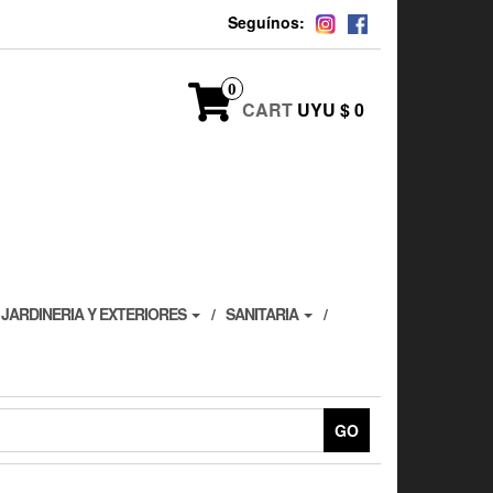
Seguínos:
0
CART
UYU $ 0
JARDINERIA Y EXTERIORES
SANITARIA
GO